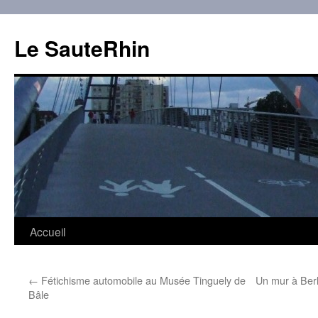
Aller
au
Le SauteRhin
contenu
Accueil
←
Fétichisme automobile au Musée Tinguely de
Un mur à Berli
Bâle