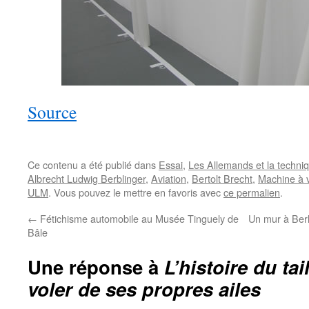
Source
Ce contenu a été publié dans
Essai
,
Les Allemands et la techni
Albrecht Ludwig Berblinger
,
Aviation
,
Bertolt Brecht
,
Machine à v
ULM
. Vous pouvez le mettre en favoris avec
ce permalien
.
←
Fétichisme automobile au Musée Tinguely de
Un mur à Berli
Bâle
Une réponse à
L’histoire du tai
voler de ses propres ailes