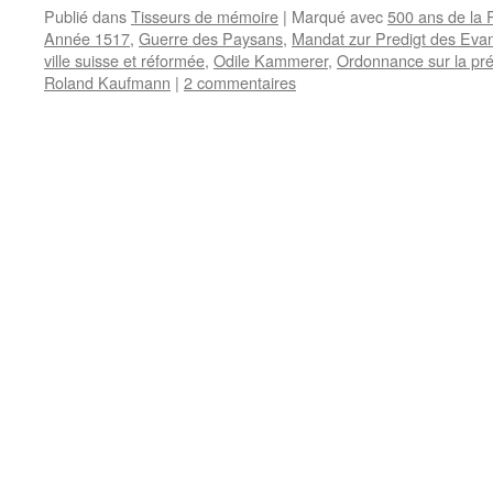
Publié dans
Tisseurs de mémoire
|
Marqué avec
500 ans de la
Année 1517
,
Guerre des Paysans
,
Mandat zur Predigt des Eva
ville suisse et réformée
,
Odile Kammerer
,
Ordonnance sur la préd
Roland Kaufmann
|
2 commentaires