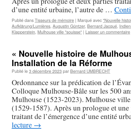
Après un prologue et deux parties trait
d’une entité urbaine, l’autre de …
Conti
Publié dans
Tisseurs de mémoire
|
Marqué avec
"Nouvelle hist
Aufklärung/Lumières
,
Augustin Güntzer
,
Bernard Jacqué
,
Indie
Klapperstein
,
Mulhouse ville "souisse"
|
Laisser un commentaire
« Nouvelle histoire de Mulhous
Installation de la Réforme
Publié le
3 décembre 2023
par
Bernard UMBRECHT
Ordonnance sur la prédication de l’Évang
Colloque Mulhouse-Bâle sur les 500 an
Mulhouse (1523-2023). Mulhouse ville 
(1529-1587). Après un prologue et une 
traitant de l’émergence d’une entité urb
lecture
→