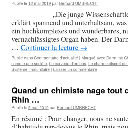
Publié le
12 mai 2019
par
Bernard UMBRECHT
„Die junge Wissenschaftlerin 
erklärt spannend und unterhaltsam, wa
ein hochkomplexes und wunderbares, nu
vernachlässigtes Organ haben. Der Darm
…
Continuer la lecture
→
Publié dans
Commentaire d'actualité
|
Marqué avec
Darm mit C
comme une société
,
Le cerveau d’en bas
,
Le charme discret de l
Système immunitaire
|
Laisser un commentaire
Quand un chimiste nage tout d
Rhin …
Publié le
5 mai 2019
par
Bernard UMBRECHT
En résumé : Pour changer, nous ne sau
d’habitude par-dessus le Rhin, mais no