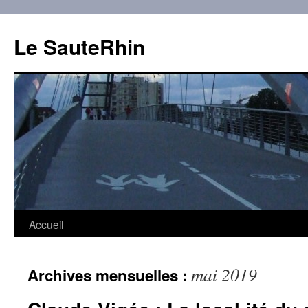
Aller
au
Le SauteRhin
contenu
Accueil
mai 2019
Archives mensuelles :