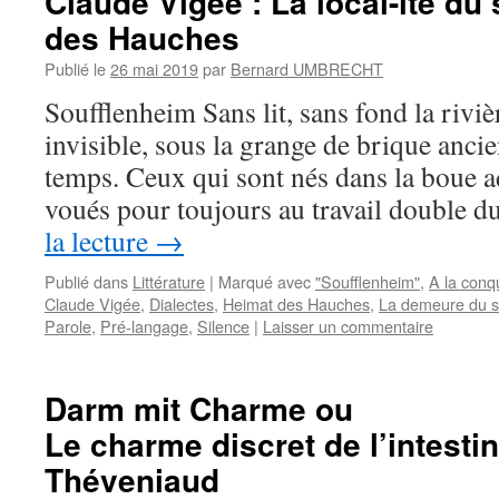
Claude Vigée : La local-ité du 
des Hauches
Publié le
26 mai 2019
par
Bernard UMBRECHT
Soufflenheim Sans lit, sans fond la riviè
invisible, sous la grange de brique anci
temps. Ceux qui sont nés dans la boue 
voués pour toujours au travail double 
la lecture
→
Publié dans
Littérature
|
Marqué avec
"Soufflenheim"
,
A la conq
Claude Vigée
,
Dialectes
,
Heimat des Hauches
,
La demeure du s
Parole
,
Pré-langage
,
Silence
|
Laisser un commentaire
Darm mit Charme ou
Le charme discret de l’intesti
Théveniaud