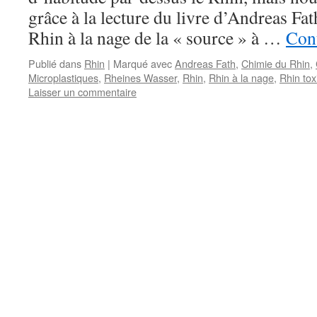
grâce à la lecture du livre d’Andreas Fat
Rhin à la nage de la « source » à …
Cont
Publié dans
Rhin
|
Marqué avec
Andreas Fath
,
Chimie du Rhin
,
Microplastiques
,
Rheines Wasser
,
Rhin
,
Rhin à la nage
,
Rhin tox
Laisser un commentaire