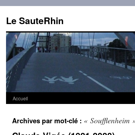
Aller
au
Le SauteRhin
contenu
Accueil
« Soufflenheim 
Archives par mot-clé :