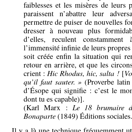
faiblesses et les misères de leurs p
paraissent n’abattre leur adver
permettre de puiser de nouvelles for
dresser à nouveau plus formida
d’elles, reculent constamment
l’immensité infinie de leurs propres
soit créée enfin la situation qui r
retour en arrière, et que les circo
crient :
Hic Rhodus, hic, salta !
[
Vo
qu’il faut sauter. »
(Proverbe latin 
d’Ésope qui signifie : c’est le m
dont tu es capable)].
(Karl Marx :
Le
18 brumaire
Bonaparte
(1849) Éditions sociales
Il y a là une technique fréquemment uti