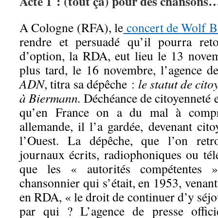
Acte 1 : (tout ça) pour des chansons
A Cologne (RFA), le
concert de Wolf B
rendre et persuadé qu’il pourra ret
d’option, la RDA, eut lieu le 13 nove
plus tard, le 16 novembre, l’agence de
ADN
, titra sa dépêche :
le statut de cito
à Biermann.
Déchéance de citoyenneté et
qu’en France on a du mal à compre
allemande, il l’a gardée, devenant cit
l’Ouest. La dépêche, que l’on retr
journaux écrits, radiophoniques ou té
que les « autorités compétentes »
chansonnier qui s’était, en 1953, venan
en RDA, « le droit de continuer d’y séjo
par qui ? L’agence de presse officie