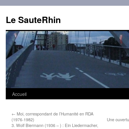
Aller
au
Le SauteRhin
contenu
Accueil
←
Moi, correspondant de l’Humanité en RDA
(1976-1982)
Une ouvertur
3. Wolf Biermann (1936 – ) : Ein Liedermacher,