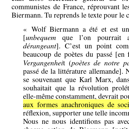
communistes de France, réprouvant le
Biermann. Tu reprends le texte pour le
« Wolf Biermann a été et est u
[
unbequem
que l’on pourrait a
dérangeant
].
C’est un point com
beaucoup de poètes du passé [en 
Vergangenhei
t (
poètes de notre p
passé de la littérature allemande]. N
se souvenant que Karl Marx, da
souhaitait que la révolution prolé
elle-même constamment, devrait pou
aux formes anachroniques de soci
réflexion, supporter une telle inco
Nous ne nous identifions pas ave