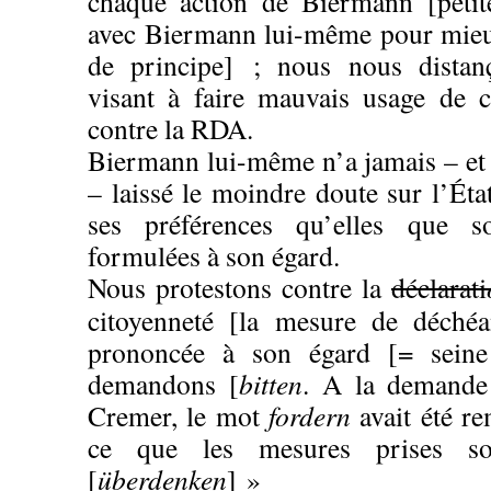
chaque action de Biermann [petit
avec Biermann lui-même pour mieu
de principe] ; nous nous distanç
visant à faire mauvais usage de ce
contre la RDA.
Biermann lui-même n’a jamais – et
– laissé le moindre doute sur l’Éta
ses préférences qu’elles que so
formulées à son égard.
Nous protestons contre la
déclarati
citoyenneté [la mesure de déchéa
prononcée à son égard [= sei
demandons [
bitten
. A la demande 
Cremer, le mot
fordern
avait été r
ce que les mesures prises soi
[
überdenken
] »