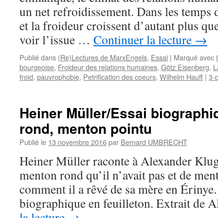
un net refroidissement. Dans les temps d
et la froideur croissent d’autant plus qu
voir l’issue …
Continuer la lecture
→
Publié dans
(Re)Lectures de MarxEngels
,
Essai
|
Marqué avec
bourgeoise
,
Froideur des relations humaines
,
Götz Eisenberg
,
L
froid
,
pauvrophobie
,
Petrification des coeurs
,
Wilhelm Hauff
|
3 
Heiner Müller/Essai biographi
rond, menton pointu
Publié le
13 novembre 2016
par
Bernard UMBRECHT
Heiner Müller raconte à Alexander Klug
menton rond qu’il n’avait pas et de mento
comment il a rêvé de sa mère en Érinye. 
biographique en feuilleton. Extrait de
la lecture
→