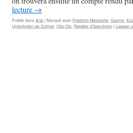
on trouvera ensuite un compte rendu par
lecture
→
Publié dans
Arts
|
Marqué avec
Friedrich Nietzsche
,
Guerre
,
Kz
Unterlinden de Colmar
,
Otto Dix
,
Retable d'Issenheim
|
Laisser 