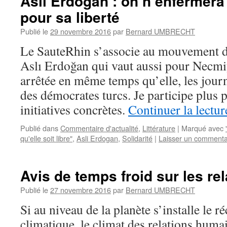
Aslı Erdoğan : on n’enfermera 
pour sa liberté
Publié le
29 novembre 2016
par
Bernard UMBRECHT
Le SauteRhin s’associe au mouvement de
Aslı Erdoğan qui vaut aussi pour Necmiy
arrêtée en même temps qu’elle, les journ
des démocrates turcs. Je participe plus 
initiatives concrètes.
Continuer la lectu
Publié dans
Commentaire d'actualité
,
Littérature
|
Marqué avec
qu'elle soit libre"
,
Asli Erdogan
,
Solidarité
|
Laisser un commenta
Avis de temps froid sur les r
Publié le
27 novembre 2016
par
Bernard UMBRECHT
Si au niveau de la planète s’installe le 
climatique, le climat des relations huma