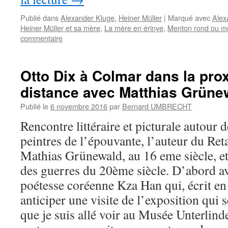
Publié dans
Alexander Kluge
,
Heiner Müller
|
Marqué avec
Alex
Heiner Müller et sa mère
,
La mère en érinye
,
Menton rond ou me
commentaire
Otto Dix à Colmar dans la prox
distance avec Matthias Grüne
Publié le
6 novembre 2016
par
Bernard UMBRECHT
Rencontre littéraire et picturale autour d
peintres de l’épouvante, l’auteur du Ret
Mathias Grünewald, au 16 eme siècle, et 
des guerres du 20ème siècle. D’abord av
poétesse coréenne Kza Han qui, écrit e
anticiper une visite de l’exposition qui s
que je suis allé voir au Musée Unterlin