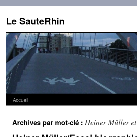
Aller
au
Le SauteRhin
contenu
Accueil
Heiner Müller et
Archives par mot-clé :