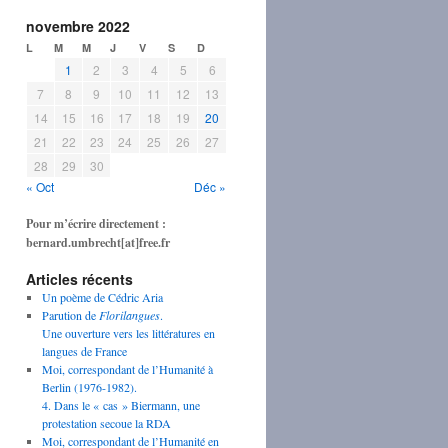
novembre 2022
L
M
M
J
V
S
D
1
2
3
4
5
6
7
8
9
10
11
12
13
14
15
16
17
18
19
20
21
22
23
24
25
26
27
28
29
30
« Oct
Déc »
Pour m’écrire directement :
bernard.umbrecht[at]free.fr
Articles récents
Un poème de Cédric Aria
Parution de
Florilangues
.
Une ouverture vers les littératures en
langues de France
Moi, correspondant de l’Humanité à
Berlin (1976-1982).
4. Dans le « cas » Biermann, une
protestation secoue la RDA
Moi, correspondant de l’Humanité en