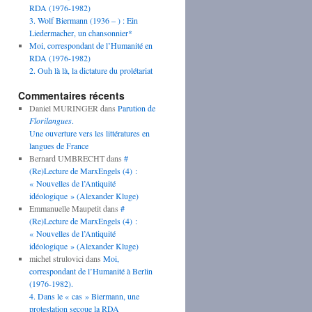
RDA (1976-1982)
3. Wolf Biermann (1936 – ) : Ein
Liedermacher, un chansonnier*
Moi, correspondant de l’Humanité en
RDA (1976-1982)
2. Ouh là là, la dictature du prolétariat
Commentaires récents
Daniel MURINGER
dans
Parution de
Florilangues
.
Une ouverture vers les littératures en
langues de France
Bernard UMBRECHT
dans
#
(Re)Lecture de MarxEngels (4) :
« Nouvelles de l’Antiquité
idéologique » (Alexander Kluge)
Emmanuelle Maupetit
dans
#
(Re)Lecture de MarxEngels (4) :
« Nouvelles de l’Antiquité
idéologique » (Alexander Kluge)
michel strulovici
dans
Moi,
correspondant de l’Humanité à Berlin
(1976-1982).
4. Dans le « cas » Biermann, une
protestation secoue la RDA