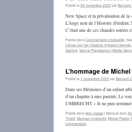
Publié le
20 novembre 2022
par
Bernar
New Space et la privatisation de la
L’Ange noir de l’Histoire (Frédéric 
C’était une de ces chaudes soirées
Publié dans
Commentaire d'actualité
|
Ma
L’Ange noir de l’Histoire (Frédéric Neyrat)
Starlink
,
Vers le Planétarium (Walter Ben
L’hommage de Michel 
Publié le
1 novembre 2022
par
Bernard
Dans ses Mémoires d’un enfant albi
d’un chapitre à mes parents. 
UMBRECHT « Je ne puis terminer l
Publié dans
Non classé
|
Marqué avec
An
Tinelli
,
Marlyse Umbrecht
,
Michel Pastor
,
commentaire