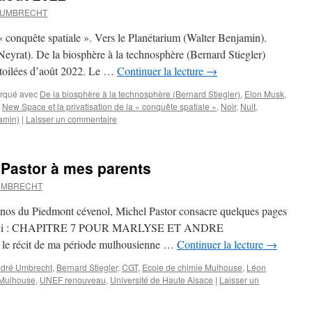
d UMBRECHT
 « conquête spatiale ». Vers le Planétarium (Walter Benjamin).
Neyrat). De la biosphère à la technosphère (Bernard Stiegler)
 étoilées d’août 2022. Le …
Continuer la lecture
→
rqué avec
De la biosphère à la technosphère (Bernard Stiegler)
,
Elon Musk
,
,
New Space et la privatisation de la « conquête spatiale »
,
Noir
,
Nuit
,
jamin)
|
Laisser un commentaire
Pastor à mes parents
 UMBRECHT
nos du Piedmont cévenol, Michel Pastor consacre quelques pages
Le voici : CHAPITRE 7 POUR MARLYSE ET ANDRE
e récit de ma période mulhousienne …
Continuer la lecture
→
dré Umbrecht
,
Bernard Stiegler
,
CGT
,
Ecole de chimie Mulhouse
,
Léon
Mulhouse
,
UNEF renouveau
,
Université de Haute Alsace
|
Laisser un