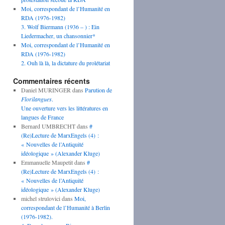
Moi, correspondant de l’Humanité en
RDA (1976-1982)
3. Wolf Biermann (1936 – ) : Ein
Liedermacher, un chansonnier*
Moi, correspondant de l’Humanité en
RDA (1976-1982)
2. Ouh là là, la dictature du prolétariat
Commentaires récents
Daniel MURINGER
dans
Parution de
Florilangues
.
Une ouverture vers les littératures en
langues de France
Bernard UMBRECHT
dans
#
(Re)Lecture de MarxEngels (4) :
« Nouvelles de l’Antiquité
idéologique » (Alexander Kluge)
Emmanuelle Maupetit
dans
#
(Re)Lecture de MarxEngels (4) :
« Nouvelles de l’Antiquité
idéologique » (Alexander Kluge)
michel strulovici
dans
Moi,
correspondant de l’Humanité à Berlin
(1976-1982).