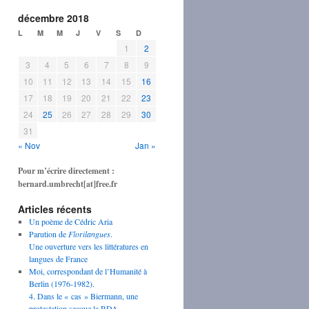
décembre 2018
L
M
M
J
V
S
D
1
2
3
4
5
6
7
8
9
10
11
12
13
14
15
16
17
18
19
20
21
22
23
24
25
26
27
28
29
30
31
« Nov
Jan »
Pour m’écrire directement :
bernard.umbrecht[at]free.fr
Articles récents
Un poème de Cédric Aria
Parution de
Florilangues
.
Une ouverture vers les littératures en
langues de France
Moi, correspondant de l’Humanité à
Berlin (1976-1982).
4. Dans le « cas » Biermann, une
protestation secoue la RDA