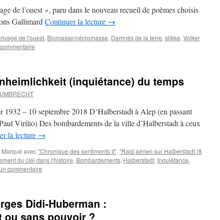
vage de l’ouest », paru dans le nouveau recueil de poèmes choisis
tions Gallimard
Continuer la lecture
→
 rivage de l'ouest
,
Biomasse/nécromasse
,
Damnés de la terre
,
slikke
,
Volker
 commentaire
Unheimlichkeit (inquiétance) du temps
d UMBRECHT
er 1932 – 10 septembre 2018 D‘Halberstadt à Alep (en passant
aul Virilio) Des bombardements de la ville d’Halberstadt à ceux
er la lecture
→
Marqué avec
"Chronique des sentiments II"
,
"Raid aérien sur Halberstadt (8
ment du ciel dans l'histoire
,
Bombardements
,
Halberstadt
,
Inquiétance
,
 un commentaire
orges Didi-Huberman :
t ou sans pouvoir ?