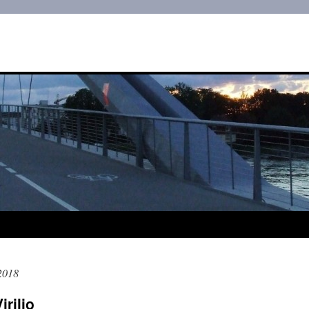
2018
irilio