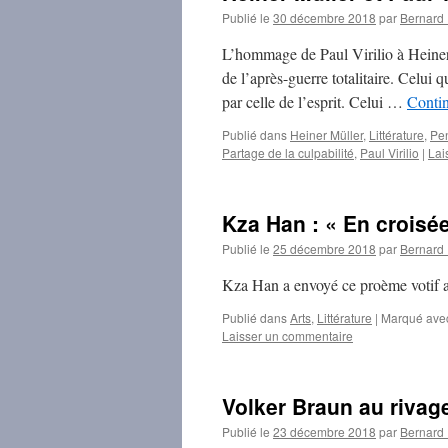
Publié le
30 décembre 2018
par
Bernar
L’hommage de Paul Virilio à Heiner M
de l’après-guerre totalitaire. Celui 
par celle de l’esprit. Celui …
Contin
Publié dans
Heiner Müller
,
Littérature
,
Pe
Partage de la culpabilité
,
Paul Virilio
|
Lai
Kza Han : « En croisée
Publié le
25 décembre 2018
par
Bernar
Kza Han a envoyé ce proème votif a
Publié dans
Arts
,
Littérature
|
Marqué ave
Laisser un commentaire
Volker Braun au rivage
Publié le
23 décembre 2018
par
Bernar