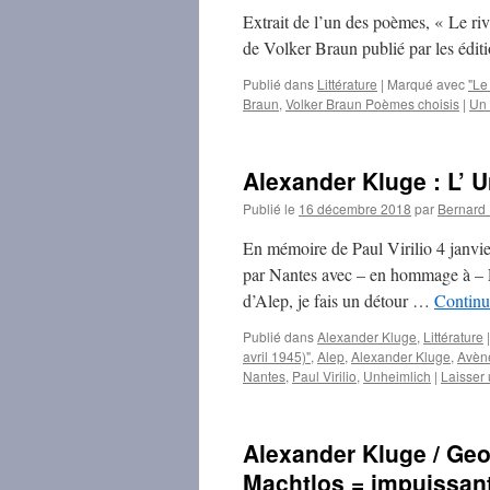
Extrait de l’un des poèmes, « Le ri
de Volker Braun publié par les édi
Publié dans
Littérature
|
Marqué avec
"Le
Braun
,
Volker Braun Poèmes choisis
|
Un
Alexander Kluge : L’ 
Publié le
16 décembre 2018
par
Bernar
En mémoire de Paul Virilio 4 janvi
par Nantes avec – en hommage à – P
d’Alep, je fais un détour …
Continu
Publié dans
Alexander Kluge
,
Littérature
|
avril 1945)"
,
Alep
,
Alexander Kluge
,
Avène
Nantes
,
Paul Virilio
,
Unheimlich
|
Laisser
Alexander Kluge / Ge
Machtlos = impuissan