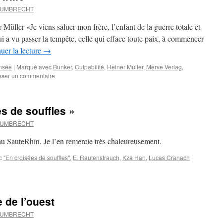
d UMBRECHT
üller «Je viens saluer mon frère, l’enfant de la guerre totale et
qui a vu passer la tempête, celle qui efface toute paix, à commencer
uer la lecture
→
nsée
|
Marqué avec
Bunker
,
Culpabilité
,
Heiner Müller
,
Merve Verlag
,
sser un commentaire
s de souffles »
d UMBRECHT
u SauteRhin. Je l’en remercie très chaleureusement.
c
"En croisées de souffles"
,
E. Rautenstrauch
,
Kza Han
,
Lucas Cranach
|
 de l’ouest
d UMBRECHT