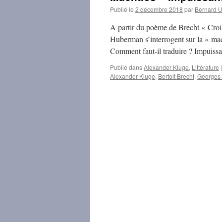
Publié le
2 décembre 2018
par
Bernard
A partir du poème de Brecht « Croi
Huberman s’interrogent sur la « mac
Comment faut-il traduire ? Impuiss
Publié dans
Alexander Kluge
,
Littérature
|
Alexander Kluge
,
Bertolt Brecht
,
Georges