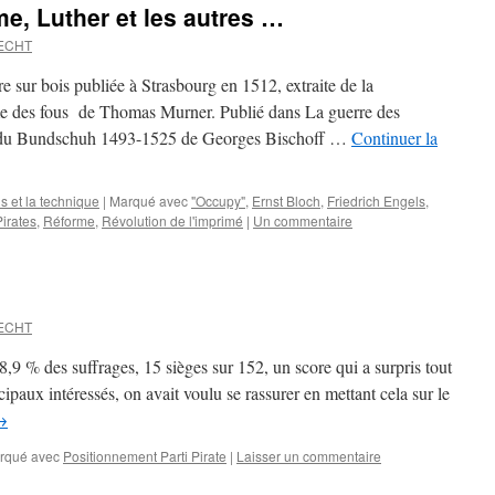
me, Luther et les autres …
ECHT
 sur bois publiée à Strasbourg en 1512, extraite de la
e des fous de Thomas Murner. Publié dans La guerre des
on du Bundschuh 1493-1525 de Georges Bischoff …
Continuer la
 et la technique
|
Marqué avec
"Occupy"
,
Ernst Bloch
,
Friedrich Engels
,
Pirates
,
Réforme
,
Révolution de l'imprimé
|
Un commentaire
ECHT
8,9 % des suffrages, 15 sièges sur 152, un score qui a surpris tout
paux intéressés, on avait voulu se rassurer en mettant cela sur le
→
rqué avec
Positionnement Parti Pirate
|
Laisser un commentaire