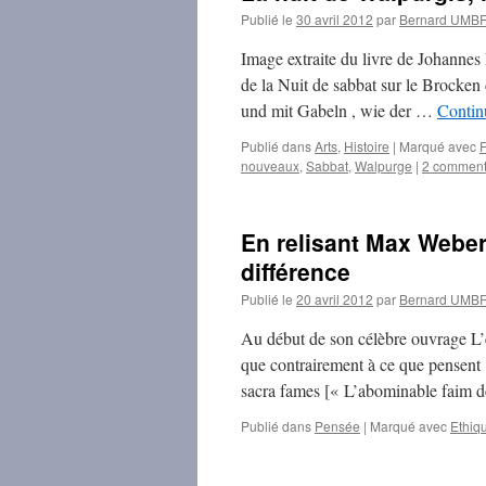
Publié le
30 avril 2012
par
Bernard UMB
Image extraite du livre de Johannes 
de la Nuit de sabbat sur le Brock
und mit Gabeln , wie der …
Continu
Publié dans
Arts
,
Histoire
|
Marqué avec
nouveaux
,
Sabbat
,
Walpurge
|
2 comment
En relisant Max Weber :
différence
Publié le
20 avril 2012
par
Bernard UMB
Au début de son célèbre ouvrage L’é
que contrairement à ce que pensent 
sacra fames [« L’abominable faim de 
Publié dans
Pensée
|
Marqué avec
Ethiqu