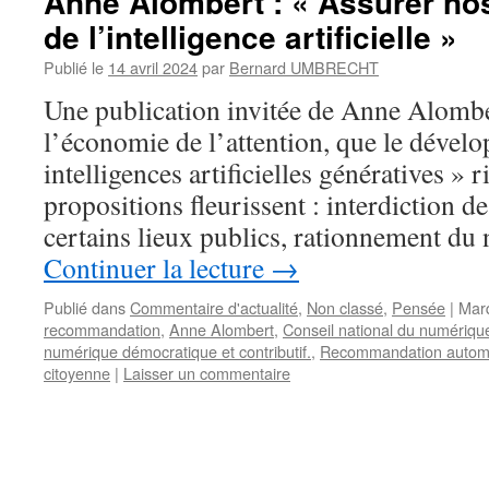
Anne Alombert : « Assurer nos 
de l’intelligence artificielle »
Publié le
14 avril 2024
par
Bernard UMBRECHT
Une publication invitée de Anne Alomber
l’économie de l’attention, que le dével
intelligences artificielles génératives » 
propositions fleurissent : interdiction 
certains lieux publics, rationnement d
Continuer la lecture
→
Publié dans
Commentaire d'actualité
,
Non classé
,
Pensée
|
Mar
recommandation
,
Anne Alombert
,
Conseil national du numériqu
numérique démocratique et contributif.
,
Recommandation automa
citoyenne
|
Laisser un commentaire