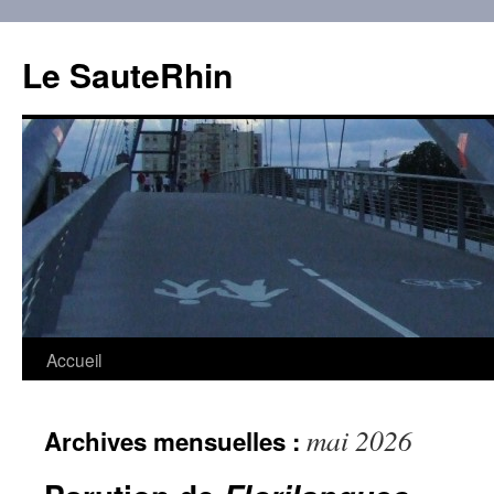
Aller
au
Le SauteRhin
contenu
Accueil
mai 2026
Archives mensuelles :