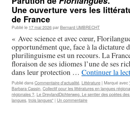
Parution de
.
Florilangues
Une ouverture vers les littéra
de France
Publié le
17 mai 2026
par
Bernard UMBRECHT
« Avec science et avec cœur, Florilangu
opportunément que, face à la dictature d
plurilinguisme est un recours. La France
floraison de ses idiomes l’une de ses ric
dans leur protection …
Continuer la lec
Publié dans
Commentaire d'actualité
,
Littérature
|
Marqué avec
Barbara Cassin
,
Collectif pour les littératures en langues régiona
régionales ?
,
Le DreylandDichterweg. Le sentier des poètes des 
langues
,
trois langues"
|
Un commentaire