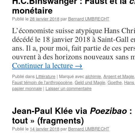
H.C.Binswanger : Faust et la
c
monétaire
Publié le
28 janvier 2018
par
Bernard UMBRECHT
L’économiste suisse atypique Hans Chr
décédé le 18 janvier 2018 à Saint-Gall e
ans. Il a, pour moi, fait partie de ces p
ouvrent à des horizons nouveaux sans
Continuer la lecture
→
Publié dans
Littérature
|
Marqué avec
alchimie
,
Argent et Magie
Faust témoin de l'anthropocène
,
Geld und Magie
,
Goethe
,
Hans 
papier monnaie
|
Laisser un commentaire
Jean-Paul Klée via
: 
Poezibao
tout » (fragments)
Publié le
14 janvier 2018
par
Bernard UMBRECHT