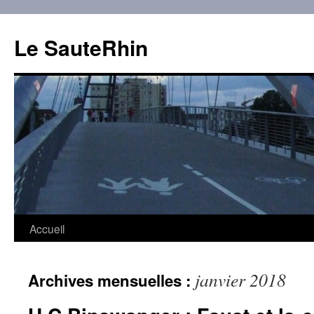
Aller
au
Le SauteRhin
contenu
Accueil
janvier 2018
Archives mensuelles :