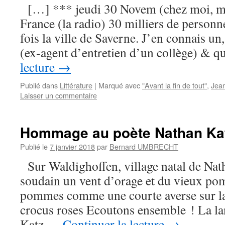
[…] *** jeudi 30 Novem (chez moi, mid
France (la radio) 30 milliers de personn
fois la ville de Saverne. J’en connais 
(ex-agent d’entretien d’un collège) & 
lecture
→
Publié dans
Littérature
|
Marqué avec
"Avant la fin de tout"
,
Jean
Laisser un commentaire
Hommage au poète Nathan Ka
Publié le
7 janvier 2018
par
Bernard UMBRECHT
Sur Waldighoffen, village natal de Nat
soudain un vent d’orage et du vieux p
pommes comme une courte averse sur la 
crocus roses Ecoutons ensemble ! La la
Katz …
Continuer la lecture
→