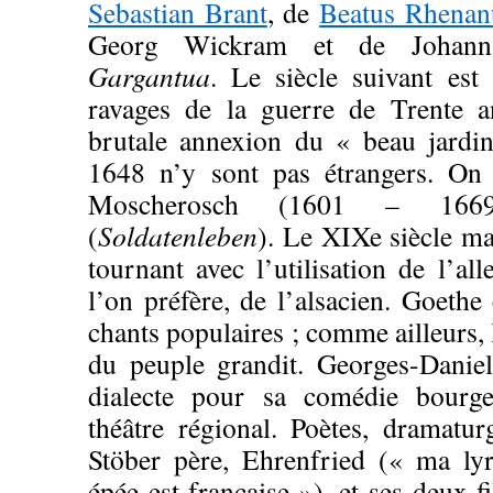
Sebastian Brant
, de
Beatus Rhenan
Georg Wickram et de Johann
Gargantua
. Le siècle suivant est 
ravages de la guerre de Trente 
brutale annexion du « beau jard
1648 n’y sont pas étrangers. On 
Moscherosch (1601 – 16
(
Soldatenleben
). Le XIXe siècle m
tournant avec l’utilisation de l’all
l’on préfère, de l’alsacien. Goethe
chants populaires ; comme ailleurs, 
du peuple grandit. Georges-Danie
dialecte pour sa comédie bourge
théâtre régional. Poètes, dramaturg
Stöber père, Ehrenfried (« ma ly
épée est française »), et ses deux f