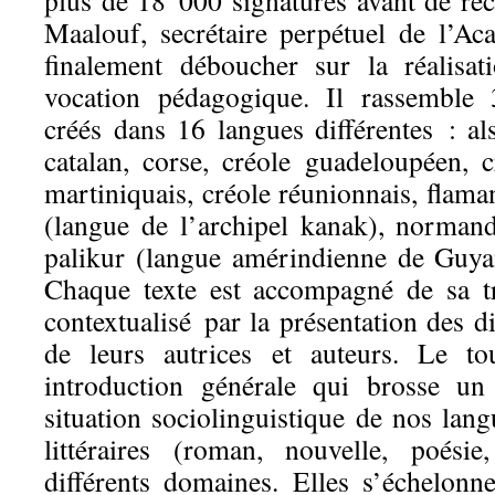
plus de 18 000 signatures avant de re
Maalouf, secrétaire perpétuel de l’Ac
finalement déboucher sur la réalisa
vocation pédagogique. Il rassemble 3
créés dans 16 langues différentes : al
catalan, corse, créole guadeloupéen, c
martiniquais, créole réunionnais, flam
(langue de l’archipel kanak), normand
palikur (langue amérindienne de Guyane
Chaque texte est accompagné de sa tr
contextualisé par la présentation des dif
de leurs autrices et auteurs. Le to
introduction générale qui brosse un
situation sociolinguistique de nos lan
littéraires (roman, nouvelle, poésie
différents domaines. Elles s’échelo