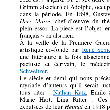
Grimm alsacien) et Adolphe, occup
dans la période. En 1898, Gusta
Herr Maire
, chef-d’œuvre du théâ
plein essor. La pièce est l’objet, 
français » en alsacien.
À la veille de la Première Guerr
artistique co-fondé par
René Schic
une littérature à la fois alsacien
pacifiste et écrivain, le médec
Schweitzer.
Le siècle et demi qui nous précèd
myriade d’auteurs qu’il serait ju
tous citer :
Nathan Katz
, Emile 
Marie Hart, Lina Ritter… Ces 
expulsées de leur
Heimat
en 1918 pa