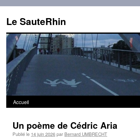
Aller
au
Le SauteRhin
contenu
Accueil
Un poème de Cédric Aria
Publié le
14 juin 2026
par
Bernard UMBRECHT