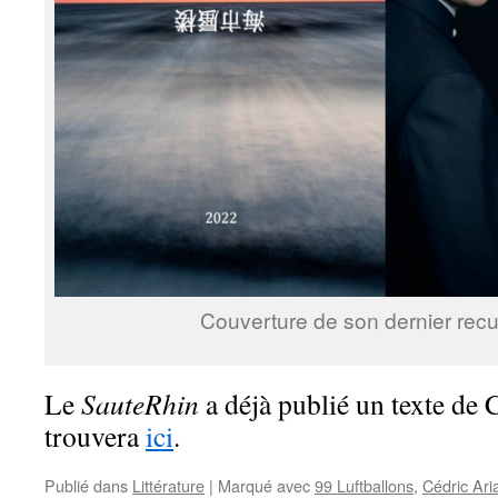
Couverture de son dernier recuei
Le
SauteRhin
a déjà publié un texte de 
trouvera
ici
.
Publié dans
Littérature
|
Marqué avec
99 Luftballons
,
Cédric Ari