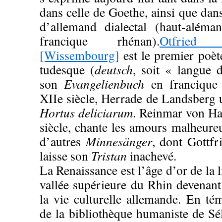
dans celle de Goethe, ainsi que dans
d’allemand dialectal (haut-aléman
francique rhénan).
Otfried
[Wissembourg]
est le premier poète
tudesque (
deutsch
, soit « langue 
son
Evangelienbuch
en francique
XIIe siècle, Herrade de Landsberg ut
Hortus deliciarum
. Reinmar von Hag
siècle, chante les amours malheureu
d’autres
Minnesänger
, dont Gottfr
laisse son
Tristan
inachevé.
La Renaissance est l’âge d’or de la li
vallée supérieure du Rhin devenant
la vie culturelle allemande. En t
de la bibliothèque humaniste de Sél