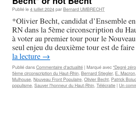
Becht* or not Becht
Publié le
4 juillet 2024
par
Bernard UMBRECHT
*Olivier Becht, candidat d’Ensemble en 
RN dans la 5ème circonscription du Hau
à voter au premier tour pour le Nouveau
seul enjeu du deuxième tour est de fair
la lecture
→
Publié dans
Commentaire d'actualité
|
Marqué avec
"Degré zéro
5ème circonscription du Haut-Rhin
,
Bernard Stiegler
,
E. Macron
Mulhouse
,
Nouveau Front Populaire
,
Olivier Becht
,
Patrick Boiu
populisme
,
Sauver l'honneur du Haut-Rhin
,
Télécratie
|
Un comm