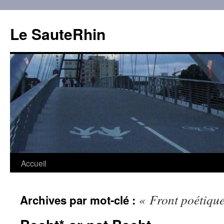
Aller
au
Le SauteRhin
contenu
Accueil
« Front poétiqu
Archives par mot-clé :