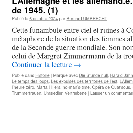
L’Allemagne et les allemand.e.
de 1945. (1)
Publié le
6 octobre 2024
par
Bernard UMBRECHT
Cette funambule entre ciel et ruines à C
métaphore de la situation des femmes al
de la Seconde guerre mondiale. Son nom
celui de Margret Zimmermann de la tr
Continuer la lecture
→
Publié dans
Histoire
|
Marqué avec
Die Stunde null
,
Harald Jähn
Le temps des loups
,
Les expulsés des territoires de l’est
,
L’Alle
l’heure zéro
,
Marta Hillers
,
no-man’s-time
,
Opéra de Quat'sous
,
Trümmerfrauen
,
Umsiedler
,
Vertriebene
|
Laisser un commentai