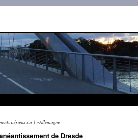
nts aériens sur l »Allemagne
L’anéantissement de Dresde