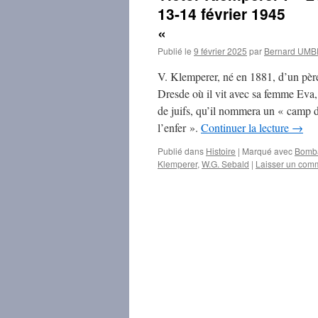
13-14 février 1945
«
Publié le
9 février 2025
par
Bernard UM
V. Klemperer, né en 1881, d’un pèr
Dresde où il vit avec sa femme Eva
de juifs, qu’il nommera un « camp 
l’enfer ».
Continuer la lecture
→
Publié dans
Histoire
|
Marqué avec
Bomba
Klemperer
,
W.G. Sebald
|
Laisser un com