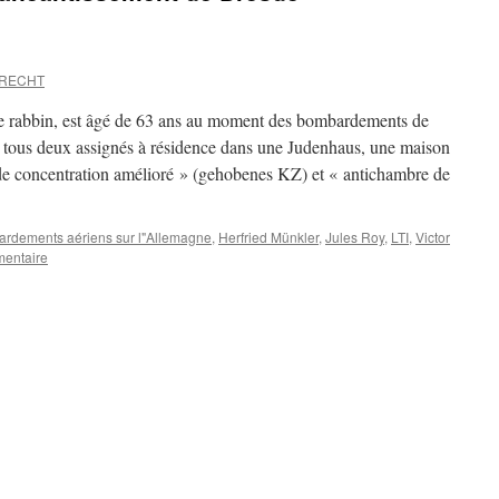
BRECHT
e rabbin, est âgé de 63 ans au moment des bombardements de
, tous deux assignés à résidence dans une Judenhaus, une maison
de concentration amélioré » (gehobenes KZ) et « antichambre de
rdements aériens sur l"Allemagne
,
Herfried Münkler
,
Jules Roy
,
LTI
,
Victor
mentaire