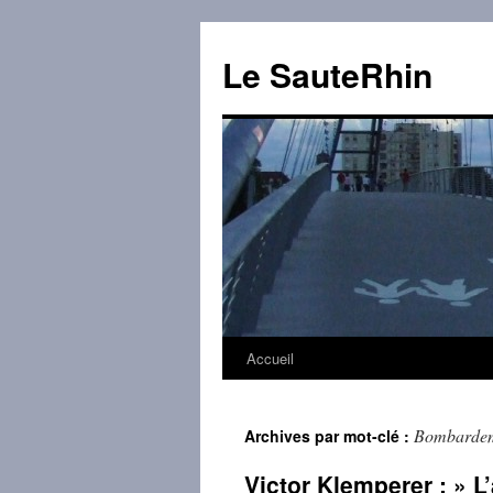
Aller
au
Le SauteRhin
contenu
Accueil
Bombardeme
Archives par mot-clé :
Victor Klemperer : » 