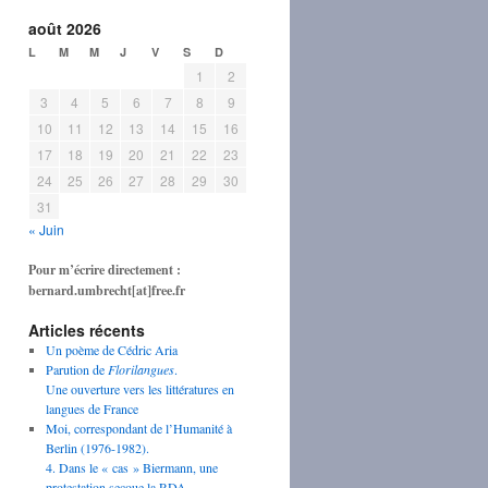
août 2026
L
M
M
J
V
S
D
1
2
3
4
5
6
7
8
9
10
11
12
13
14
15
16
17
18
19
20
21
22
23
24
25
26
27
28
29
30
31
« Juin
Pour m’écrire directement :
bernard.umbrecht[at]free.fr
Articles récents
Un poème de Cédric Aria
Parution de
Florilangues
.
Une ouverture vers les littératures en
langues de France
Moi, correspondant de l’Humanité à
Berlin (1976-1982).
4. Dans le « cas » Biermann, une
protestation secoue la RDA