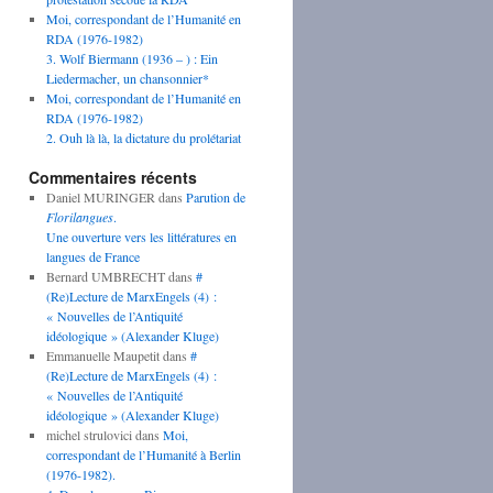
Moi, correspondant de l’Humanité en
RDA (1976-1982)
3. Wolf Biermann (1936 – ) : Ein
Liedermacher, un chansonnier*
Moi, correspondant de l’Humanité en
RDA (1976-1982)
2. Ouh là là, la dictature du prolétariat
Commentaires récents
Daniel MURINGER
dans
Parution de
Florilangues
.
Une ouverture vers les littératures en
langues de France
Bernard UMBRECHT
dans
#
(Re)Lecture de MarxEngels (4) :
« Nouvelles de l’Antiquité
idéologique » (Alexander Kluge)
Emmanuelle Maupetit
dans
#
(Re)Lecture de MarxEngels (4) :
« Nouvelles de l’Antiquité
idéologique » (Alexander Kluge)
michel strulovici
dans
Moi,
correspondant de l’Humanité à Berlin
(1976-1982).