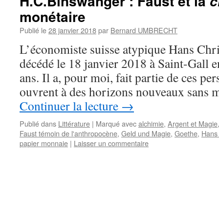
H.C.Binswanger : Faust et la
c
monétaire
Publié le
28 janvier 2018
par
Bernard UMBRECHT
L’économiste suisse atypique Hans Chr
décédé le 18 janvier 2018 à Saint-Gall e
ans. Il a, pour moi, fait partie de ces p
ouvrent à des horizons nouveaux sans
Continuer la lecture
→
Publié dans
Littérature
|
Marqué avec
alchimie
,
Argent et Magie
Faust témoin de l'anthropocène
,
Geld und Magie
,
Goethe
,
Hans 
papier monnaie
|
Laisser un commentaire