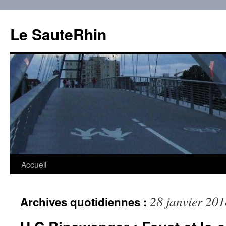
Aller
au
Le SauteRhin
contenu
Accueil
28 janvier 20
Archives quotidiennes :