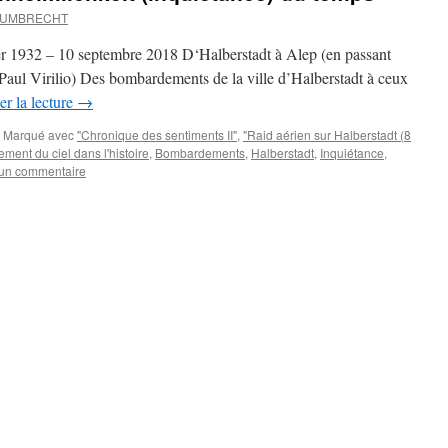
d UMBRECHT
er 1932 – 10 septembre 2018 D‘Halberstadt à Alep (en passant
aul Virilio) Des bombardements de la ville d’Halberstadt à ceux
er la lecture
→
Marqué avec
"Chronique des sentiments II"
,
"Raid aérien sur Halberstadt (8
ment du ciel dans l'histoire
,
Bombardements
,
Halberstadt
,
Inquiétance
,
 un commentaire