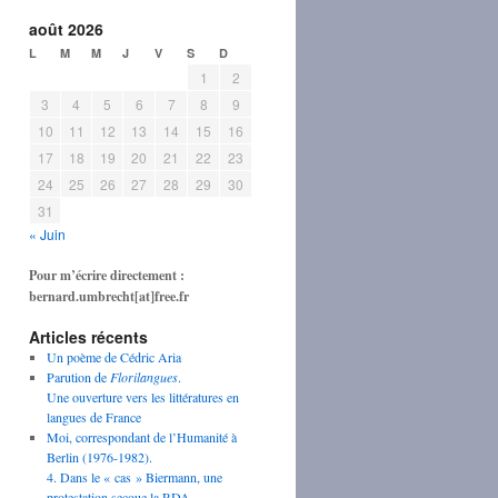
août 2026
L
M
M
J
V
S
D
1
2
3
4
5
6
7
8
9
10
11
12
13
14
15
16
17
18
19
20
21
22
23
24
25
26
27
28
29
30
31
« Juin
Pour m’écrire directement :
bernard.umbrecht[at]free.fr
Articles récents
Un poème de Cédric Aria
Parution de
Florilangues
.
Une ouverture vers les littératures en
langues de France
Moi, correspondant de l’Humanité à
Berlin (1976-1982).
4. Dans le « cas » Biermann, une
protestation secoue la RDA