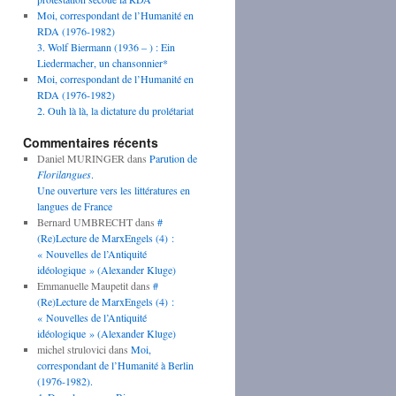
Moi, correspondant de l’Humanité en
RDA (1976-1982)
3. Wolf Biermann (1936 – ) : Ein
Liedermacher, un chansonnier*
Moi, correspondant de l’Humanité en
RDA (1976-1982)
2. Ouh là là, la dictature du prolétariat
Commentaires récents
Daniel MURINGER
dans
Parution de
Florilangues
.
Une ouverture vers les littératures en
langues de France
Bernard UMBRECHT
dans
#
(Re)Lecture de MarxEngels (4) :
« Nouvelles de l’Antiquité
idéologique » (Alexander Kluge)
Emmanuelle Maupetit
dans
#
(Re)Lecture de MarxEngels (4) :
« Nouvelles de l’Antiquité
idéologique » (Alexander Kluge)
michel strulovici
dans
Moi,
correspondant de l’Humanité à Berlin
(1976-1982).