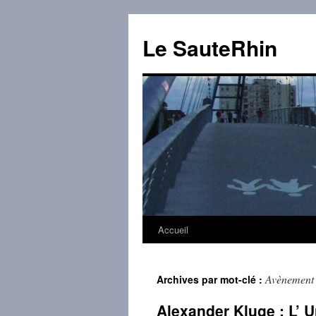
Aller
au
Le SauteRhin
contenu
Accueil
Avènement d
Archives par mot-clé :
Alexander Kluge : L’ 