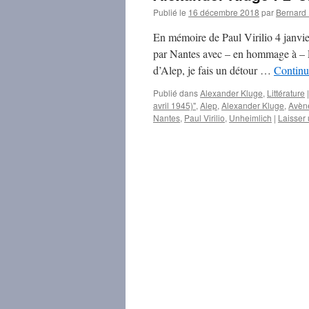
Publié le
16 décembre 2018
par
Bernar
En mémoire de Paul Virilio 4 janvi
par Nantes avec – en hommage à – P
d’Alep, je fais un détour …
Continu
Publié dans
Alexander Kluge
,
Littérature
|
avril 1945)"
,
Alep
,
Alexander Kluge
,
Avène
Nantes
,
Paul Virilio
,
Unheimlich
|
Laisser