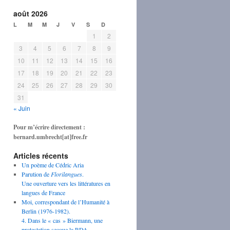
août 2026
L
M
M
J
V
S
D
1
2
3
4
5
6
7
8
9
10
11
12
13
14
15
16
17
18
19
20
21
22
23
24
25
26
27
28
29
30
31
« Juin
Pour m’écrire directement :
bernard.umbrecht[at]free.fr
Articles récents
Un poème de Cédric Aria
Parution de
Florilangues
.
Une ouverture vers les littératures en
langues de France
Moi, correspondant de l’Humanité à
Berlin (1976-1982).
4. Dans le « cas » Biermann, une
protestation secoue la RDA