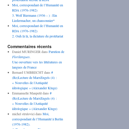
Moi, correspondant de l’Humanité en
RDA (1976-1982)
3. Wolf Biermann (1936 – ) : Ein
Liedermacher, un chansonnier*
Moi, correspondant de l’Humanité en
RDA (1976-1982)
2. Ouh là là, la dictature du prolétariat
Commentaires récents
Daniel MURINGER
dans
Parution de
Florilangues
.
Une ouverture vers les littératures en
langues de France
Bernard UMBRECHT
dans
#
(Re)Lecture de MarxEngels (4) :
« Nouvelles de l’Antiquité
idéologique » (Alexander Kluge)
Emmanuelle Maupetit
dans
#
(Re)Lecture de MarxEngels (4) :
« Nouvelles de l’Antiquité
idéologique » (Alexander Kluge)
michel strulovici
dans
Moi,
correspondant de l’Humanité à Berlin
(1976-1982).