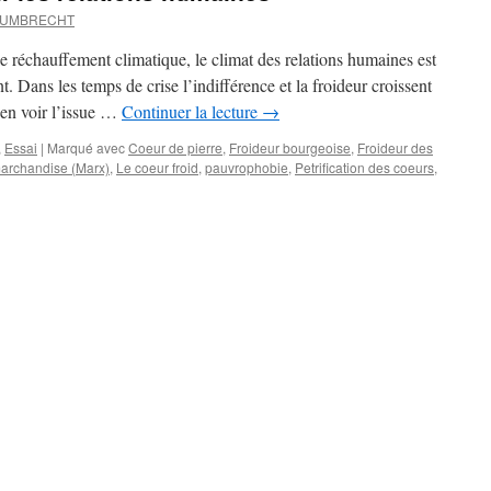
d UMBRECHT
 le réchauffement climatique, le climat des relations humaines est
. Dans les temps de crise l’indifférence et la froideur croissent
’en voir l’issue …
Continuer la lecture
→
,
Essai
|
Marqué avec
Coeur de pierre
,
Froideur bourgeoise
,
Froideur des
archandise (Marx)
,
Le coeur froid
,
pauvrophobie
,
Petrification des coeurs
,