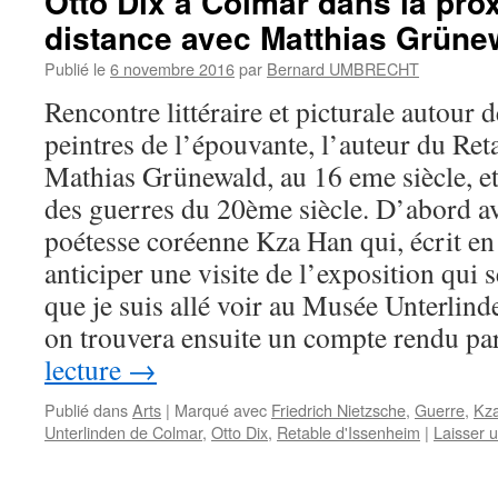
Otto Dix à Colmar dans la prox
distance avec Matthias Grüne
Publié le
6 novembre 2016
par
Bernard UMBRECHT
Rencontre littéraire et picturale autour d
peintres de l’épouvante, l’auteur du Ret
Mathias Grünewald, au 16 eme siècle, et 
des guerres du 20ème siècle. D’abord av
poétesse coréenne Kza Han qui, écrit e
anticiper une visite de l’exposition qui s
que je suis allé voir au Musée Unterlin
on trouvera ensuite un compte rendu par
lecture
→
Publié dans
Arts
|
Marqué avec
Friedrich Nietzsche
,
Guerre
,
Kz
Unterlinden de Colmar
,
Otto Dix
,
Retable d'Issenheim
|
Laisser 