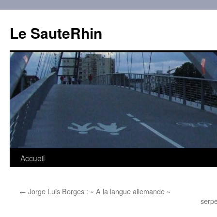
Aller
au
Le SauteRhin
contenu
Accueil
←
Jorge Luis Borges : « A la langue allemande »
serp