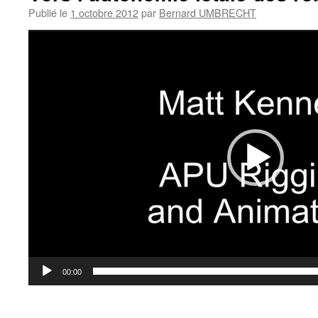
Publié le
1 octobre 2012
par
Bernard UMBRECHT
Lecteur
vidéo
00:00