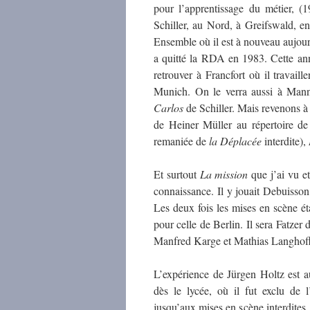
pour l’apprentissage du métier, 
Schiller, au Nord, à Greifswald, e
Ensemble où il est à nouveau aujour
a quitté la RDA en 1983. Cette anné
retrouver à Francfort où il travail
Munich. On le verra aussi à Man
Carlos
de Schiller. Mais revenons à B
de Heiner Müller au répertoire de
remaniée de
la Déplacée
interdite),
Et surtout
La mission
que j’ai vu et
connaissance. Il y jouait Debuisson
Les deux fois les mises en scène é
pour celle de Berlin. Il sera Fatze
Manfred Karge et Mathias Langhof
L’expérience de Jürgen Holtz est au
dès le lycée, où il fut exclu de 
jusqu’aux mises en scène interdites.