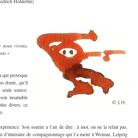
iedrich Hölderlin)
e nous vivons,
nts »
là qui provoque
ns doute, qu’il
 seule source.
son insatiable
plus divers, ce
n.
xpérience. Son sourire a l’air de dire : à moi, on ne la refait pas.
orte d’itinéraire de compagnonnage qui l’a mené à Weimar, Leipzig