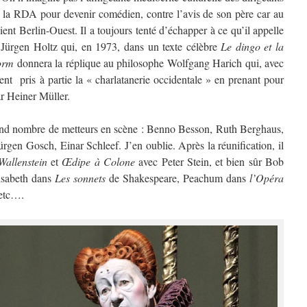
ur la RDA pour devenir comédien, contre l’avis de son père car au
nt Berlin-Ouest. Il a toujours tenté d’échapper à ce qu’il appelle
t Jürgen Holtz qui, en 1973, dans un texte célèbre
Le dingo et la
orm
donnera la réplique au philosophe Wolfgang Harich qui, avec
aient pris à partie la « charlatanerie occidentale » en prenant pour
r Heiner Müller.
rand nombre de metteurs en scène : Benno Besson, Ruth Berghaus,
gen Gosch, Einar Schleef. J’en oublie. Après la réunification, il
Wallenstein
et
Œdipe à Colone
avec Peter Stein, et bien sûr Bob
lisabeth dans
Les sonnets
de Shakespeare, Peachum dans
l’Opéra
etc….