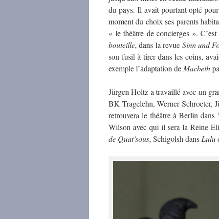
du pays. Il avait pourtant opté po
moment du choix ses parents habitaie
« le théâtre de concierges ». C’es
bouteille
, dans la revue
Sinn und F
son fusil à tirer dans les coins, av
exemple l’adaptation de
Macbeth
pa
Jürgen Holtz a travaillé avec un g
BK Tragelehn, Werner Schroeter, Jür
retrouvera le théâtre à Berlin dans
Wilson avec qui il sera la Reine E
de Quat’sous
, Schigolsh dans
Lulu