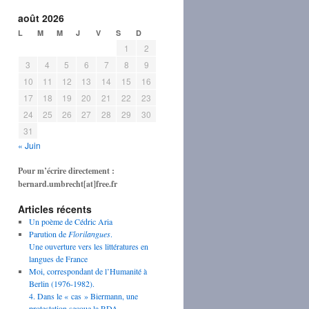
août 2026
L
M
M
J
V
S
D
1
2
3
4
5
6
7
8
9
10
11
12
13
14
15
16
17
18
19
20
21
22
23
24
25
26
27
28
29
30
31
« Juin
Pour m’écrire directement :
bernard.umbrecht[at]free.fr
Articles récents
Un poème de Cédric Aria
Parution de
Florilangues
.
Une ouverture vers les littératures en
langues de France
Moi, correspondant de l’Humanité à
Berlin (1976-1982).
4. Dans le « cas » Biermann, une
protestation secoue la RDA