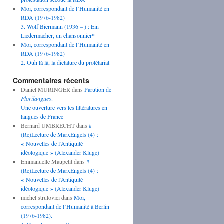
Moi, correspondant de l’Humanité en
RDA (1976-1982)
3. Wolf Biermann (1936 – ) : Ein
Liedermacher, un chansonnier*
Moi, correspondant de l’Humanité en
RDA (1976-1982)
2. Ouh là là, la dictature du prolétariat
Commentaires récents
Daniel MURINGER
dans
Parution de
Florilangues
.
Une ouverture vers les littératures en
langues de France
Bernard UMBRECHT
dans
#
(Re)Lecture de MarxEngels (4) :
« Nouvelles de l’Antiquité
idéologique » (Alexander Kluge)
Emmanuelle Maupetit
dans
#
(Re)Lecture de MarxEngels (4) :
« Nouvelles de l’Antiquité
idéologique » (Alexander Kluge)
michel strulovici
dans
Moi,
correspondant de l’Humanité à Berlin
(1976-1982).