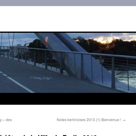
ty » des
Notes berlinoises 2013 (1) Bienvenue !
→