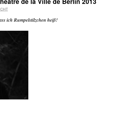
héâtre de la Ville de Berlin 2013
ECHT
ass ich Rumpelstilzchen heiß!