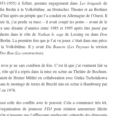
(1953-1955) à Erfurt, premier engagement dans
Les brigands
de
nfin Berlin à la Volksbühne, au Deutsches Theater et au Berliner
d’hui après un périple que l’a conduit en Allemagne de l’Ouest. Il
e là, j’ai perdu sa trace – il avait coupé les ponts – avant de le
lera une dizaine d’années entre 1985 et 1995 après être passé par
nheim dans le rôle de
Nathan le sage
de Lessing ou dans
Don
erlin. La première fois que je l’ai vu jouer, c’était dans une pièce
 la Volksbühne. Il y avait
Die Bauern
(
Les Paysans
la version
Der Bau
(
La construction
).
 revu je ne sais combien de fois. C’est là que j’ai vraiment fait sa
, rôle qu’il a repris dans la mise en scène au Théâtre de Bochum.
taient de Heiner Müller en collaboration avec Ginka Tscholakowa
r dans le montage de textes de Brecht mis en scène à Hambourg par
f en 1978.
ssi celle des conflits avec le pouvoir. Cela a commencé très tôt,
l’organisation de jeunesse
FDJ
pour relation amoureuse illicite
 On n’imagine pas l’affligeante médiocrité culturelle des dirigeants