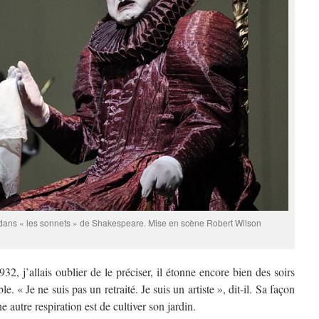
h dans « les sonnets » de Shakespeare. Mise en scène Robert Wilson
2, j’allais oublier de le préciser, il étonne encore bien des soirs
. « Je ne suis pas un retraité. Je suis un artiste », dit-il. Sa façon
e autre respiration est de cultiver son jardin.