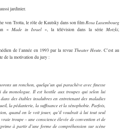
ussi jardinier.
the von Trotta, le rôle de Kautsky dans son film
Rosa Luxembourg
lman «
Made in Israel
», la télévision dans la série
Motzki
,
médien de l’année en 1993 par la revue
Theater Heute
. C’est au
te de la motivation du jury :
orons un ronchon, quelqu’un qui parachève avec finesse
i du monologue. Il est hostile aux troupes qui selon lui
 dans des étables insalubres en entretenant des maladies
ueil, la pédanterie, la suffisance et la xénophobie. Parfois,
ion, quand on le voit jouer, qu’il voudrait à lui tout seul
e vraie troupe – une conscience élevée de convention et de
s’exprime à partir d’une forme de compréhension sur scène