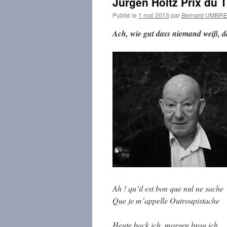
Jürgen Holtz Prix du T
Publié le
1 mai 2013
par
Bernard UMBR
Ach, wie gut dass niemand weiß, d
Ah ! qu’il est bon que nul ne sache
Que je m’appelle Outroupistache
Heute back ich, morgen brau ich,