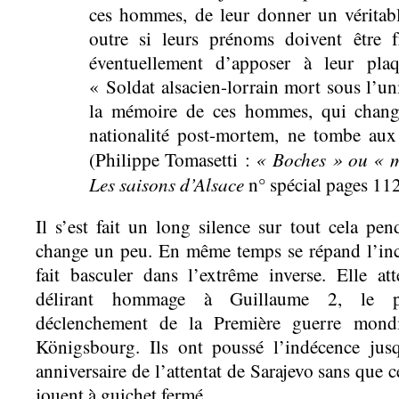
ces hommes, de leur donner un véritabl
outre si leurs prénoms doivent être f
éventuellement d’apposer à leur pla
« Soldat alsacien-lorrain mort sous l’u
la mémoire de ces hommes, qui changè
nationalité post-mortem, ne tombe aux o
« Boches » ou « m
(Philippe Tomasetti :
Les saisons d’Alsace
n° spécial pages 11
Il s’est fait un long silence sur tout cela pen
change un peu. En même temps se répand l’inc
fait basculer dans l’extrême inverse. Elle a
délirant hommage à Guillaume 2, le pr
déclenchement de la Première guerre mond
Königsbourg. Ils ont poussé l’indécence jusq
anniversaire de l’attentat de Sarajevo sans que c
jouent à guichet fermé.