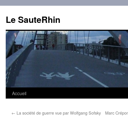
Aller
au
Le SauteRhin
contenu
Accueil
←
La société de guerre vue par Wolfgang Sofsky
Marc Crépon 