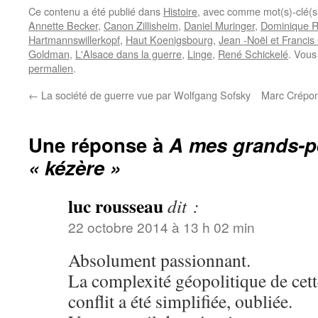
Ce contenu a été publié dans
Histoire
, avec comme mot(s)-clé(
Annette Becker
,
Canon Zillisheim
,
Daniel Muringer
,
Dominique R
Hartmannswillerkopf
,
Haut Koenigsbourg
,
Jean -Noël et Franc
Goldman
,
L'Alsace dans la guerre
,
Linge
,
René Schickelé
. Vous
permalien
.
←
La société de guerre vue par Wolfgang Sofsky
Marc Crépon 
Une réponse à
A mes grands-pè
« kézère »
luc rousseau
dit :
22 octobre 2014 à 13 h 02 min
Absolument passionnant.
La complexité géopolitique de cet
conflit a été simplifiée, oubliée.