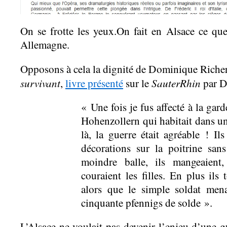
On se frotte les yeux.On fait en Alsace ce que 
Allemagne.
Opposons à cela la dignité de Dominique Richer
survivant
SauterRhin
,
livre présenté
sur le
par Da
« Une fois je fus affecté à la ga
Hohenzollern qui habitait dans un
là, la guerre était agréable ! Il
décorations sur la poitrine sans
moindre balle, ils mangeaient
couraient les filles. En plus ils 
alors que le simple soldat men
cinquante pfennigs de solde ».
L’Alsace ne voulait pas devenir l’enjeu d’une g