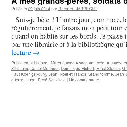
A mes grands-pères, soldats d
Publié le
29 juin 2014
par
Bernard UMBRECHT
Suis-je bête ! L’autre jour, comme cel
régulièrement, je faisais mon petit tour
quand on habite sur les bords. Je passe 
par une librairie et à la bibliothèque qu
lecture
→
Publié dans
Histoire
|
Marqué avec
Alsace annexée
,
ALsace-Lor
Zillisheim
,
Daniel Muringer
,
Dominique Richert
,
Ernst Stadler
,
Gr
Haut Koenigsbourg
,
Jean -Noël et Francis Grandhomme
,
Jean-
guerre
,
Linge
,
René Schickelé
|
Un commentaire