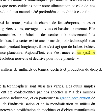
s que nous cultivons pour notre alimentation et celle de nos
s dont l’état naturel a été profondément modifié à cette fin.
si les routes, voies de chemin de fer, aéroports, mines et
t gaziers, villes, ouvrages fluviaux et bassins de retenue. Elle
noménales de déchets ‒ des centres d’enfouissement à la
 de l’eau. Il a certes existé une forme de proto-technosphère au
mais pendant longtemps, il ne s’est agi que de bribes isolées,
nce planétaire. Aujourd’hui, elle s’est muée en
un système
 évolution nouvelle et décisive pour notre planète. »
milliers de milliards de tonnes, déchets et production de dioxyde
la technosphère sont aussi très variés. Des outils simples
ont été confectionnés par nos ancêtres il y a des millions
ution industrielle, et en particulier la
grande accélération
de
 de l’industrialisation et de la mondialisation au milieu du
incroyable prolifération de machines et d’objets manufacturés