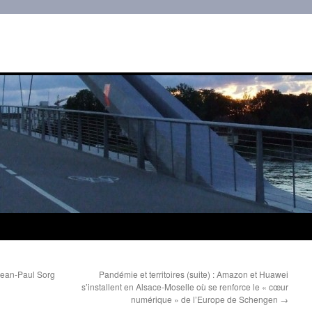
Jean-Paul Sorg
Pandémie et territoires (suite) : Amazon et Huawei
s’installent en Alsace-Moselle où se renforce le « cœur
numérique » de l’Europe de Schengen
→