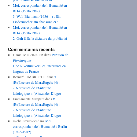
Moi, correspondant de l’Humanité en
RDA (1976-1982)
3. Wolf Biermann (1936 – ) : Ein
Liedermacher, un chansonnier*
Moi, correspondant de l’Humanité en
RDA (1976-1982)
2. Ouh là là, la dictature du prolétariat
Commentaires récents
Daniel MURINGER
dans
Parution de
Florilangues
.
Une ouverture vers les littératures en
langues de France
Bernard UMBRECHT
dans
#
(Re)Lecture de MarxEngels (4) :
« Nouvelles de l’Antiquité
idéologique » (Alexander Kluge)
Emmanuelle Maupetit
dans
#
(Re)Lecture de MarxEngels (4) :
« Nouvelles de l’Antiquité
idéologique » (Alexander Kluge)
michel strulovici
dans
Moi,
correspondant de l’Humanité à Berlin
(1976-1982).