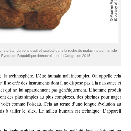
e prétendument fossilisé sculpté dans la roche de malachite par l’artiste
 Eynde en République démocratique du Congo, en 2015.
le, la technosphère. L’être humain naît incomplet. On appelle cela
r, il se crée des instruments dont il ne dispose pas à la naissance et
» et qui ne lui appartiennent pas génétiquement. L’homme produit
nt des plus simples au plus complexes, des piscines pour nager
 voler comme l’oiseau. Cela au terme d’une longue évolution au
is à tailler le silex. Le milieu humain est technique. L’appareil
e la technosphère proposée par le paléobiologiste britannique