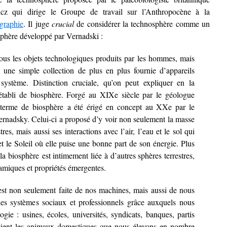
icz qui dirige le Groupe de travail sur l’Anthropocène à la
igraphie
. Il juge
crucial
de considérer la technosphère comme un
sphère développé par Vernadski :
us les objets technologiques produits par les hommes, mais
 une simple collection de plus en plus fournie d’appareils
 système. Distinction cruciale, qu’on peut expliquer en la
tabli de biosphère. Forgé au XIXe siècle par le géologue
 terme de biosphère a été érigé en concept au XXe par le
ernadsky. Celui-ci a proposé d’y voir non seulement la masse
res, mais aussi ses interactions avec l’air, l’eau et le sol qui
et le Soleil où elle puise une bonne part de son énergie. Plus
a biosphère est intimement liée à d’autres sphères terrestres,
amiques et propriétés émergentes.
 est non seulement faite de nos machines, mais aussi de nous
les systèmes sociaux et professionnels grâce auxquels nous
ogie : usines, écoles, universités, syndicats, banques, partis
ontient les animaux domestiques que nous élevons en nombre