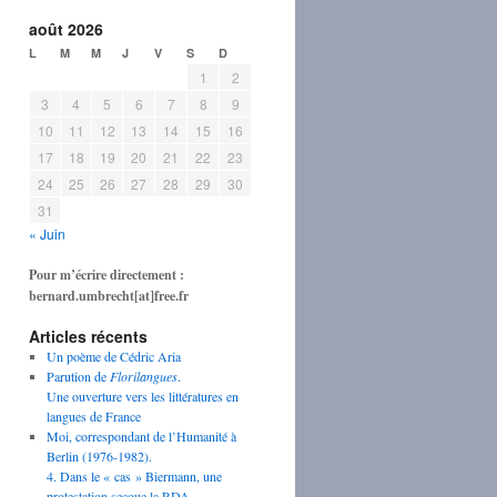
août 2026
L
M
M
J
V
S
D
1
2
3
4
5
6
7
8
9
10
11
12
13
14
15
16
17
18
19
20
21
22
23
24
25
26
27
28
29
30
31
« Juin
Pour m’écrire directement :
bernard.umbrecht[at]free.fr
Articles récents
Un poème de Cédric Aria
Parution de
Florilangues
.
Une ouverture vers les littératures en
langues de France
Moi, correspondant de l’Humanité à
Berlin (1976-1982).
4. Dans le « cas » Biermann, une
protestation secoue la RDA