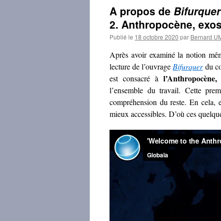
A propos de
Bifurquer
2. Anthropocène, exos
Publié le
18 octobre 2020
par
Bernard 
Après avoir examiné la notion m
lecture de l’ouvrage
Bifurquer
du co
l’Anthropocène, 
est consacré à
l’ensemble du travail. Cette prem
compréhension du reste. En cela, e
mieux accessibles. D’où ces quelques