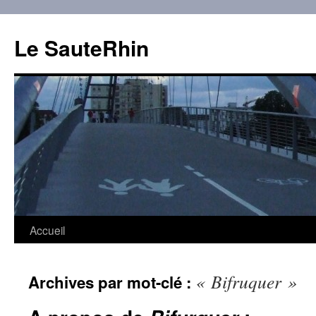
Aller
au
Le SauteRhin
contenu
Accueil
« Bifruquer »
Archives par mot-clé :