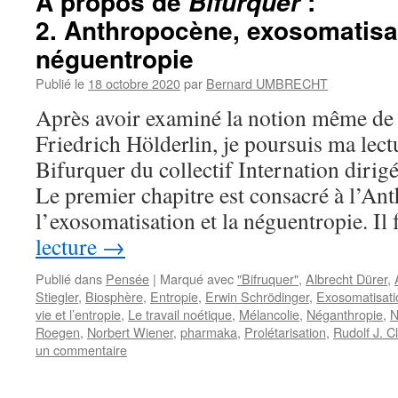
A propos de
:
Bifurquer
2. Anthropocène, exosomatisat
néguentropie
Publié le
18 octobre 2020
par
Bernard UMBRECHT
Après avoir examiné la notion même de b
Friedrich Hölderlin, je poursuis ma lect
Bifurquer du collectif Internation dirig
Le premier chapitre est consacré à l’An
l’exosomatisation et la néguentropie. I
lecture
→
Publié dans
Pensée
|
Marqué avec
"Bifruquer"
,
Albrecht Dürer
,
Stiegler
,
Biosphère
,
Entropie
,
Erwin Schrödinger
,
Exosomatisati
vie et l’entropie
,
Le travail noétique
,
Mélancolie
,
Néganthropie
,
N
Roegen
,
Norbert Wiener
,
pharmaka
,
Prolétarisation
,
Rudolf J. C
un commentaire