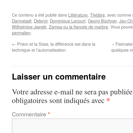
Ce contenu a été publié dans
Littérature
,
Théâtre
, avec comme 
Darmstadt
,
Diderot
,
Dominique Lecourt
,
Georg Büchner
,
Jan-Ch
Wilhelmine Jaeglé
,
Zampa ou la fiancée de marbre
. Vous pouve
permalien
.
←
Prism et la Stasi, la différence est dans la
« Fisimaten
technique et l’automatisation
quelques mo
Laisser un commentaire
Votre adresse e-mail ne sera pas publiée
*
obligatoires sont indiqués avec
Commentaire
*