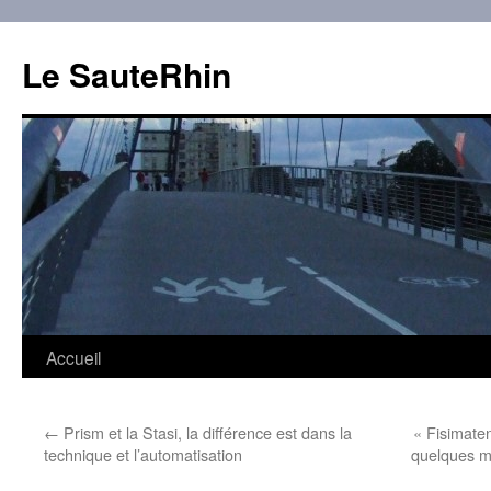
Aller
au
Le SauteRhin
contenu
Accueil
←
Prism et la Stasi, la différence est dans la
« Fisimaten
technique et l’automatisation
quelques mo