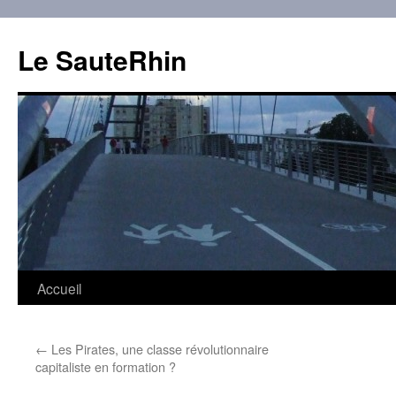
Aller
au
Le SauteRhin
contenu
Accueil
←
Les Pirates, une classe révolutionnaire
capitaliste en formation ?