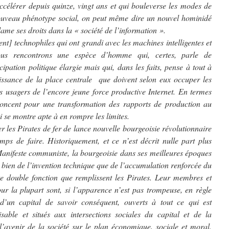
ccélérer depuis quinze, vingt ans et qui bouleverse les modes de
nouveau phénotype social, on peut même dire un nouvel hominidé
lame ses droits dans la « société de l’information ».
nt] technophiles qui ont grandi avec les machines intelligentes et
 nous rencontrons une espèce d’homme qui, certes, parle de
ipation politique élargie mais qui, dans les faits, pense à tout à
aissance de la place centrale que doivent selon eux occuper les
 les usagers de l’encore jeune force productive Internet. En termes
ononcent pour une transformation des rapports de production au
ui se montre apte à en rompre les limites.
r les Pirates de fer de lance nouvelle bourgeoisie révolutionnaire
emps de faire. Historiquement, et ce n’est décrit nulle part plus
nifeste communiste, la bourgeoisie dans ses meilleures époques
i bien de l’invention technique que de l’accumulation renforcée du
tte double fonction que remplissent les Pirates. Leur membres et
ur la plupart sont, si l’apparence n’est pas trompeuse, en règle
d’un capital de savoir conséquent, ouverts à tout ce qui est
sable et situés aux intersections sociales du capital et de la
l’avenir de la société sur le plan économique, sociale et moral.