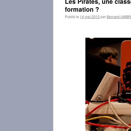
Les Pirates, une class
formation ?
Publié le
14 mai 2012
par
Bernard UMB