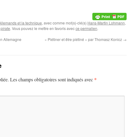
Allemands et la technique
, avec comme mot(s)-clé(s)
Hans-Martin Lohmann
,
 pirate
. Vous pouvez le mettre en favoris avec
ce permalien
.
en Allemagne
« Piétiner et être piétiné » par Thomasz Konicz
→
e
*
liée.
Les champs obligatoires sont indiqués avec