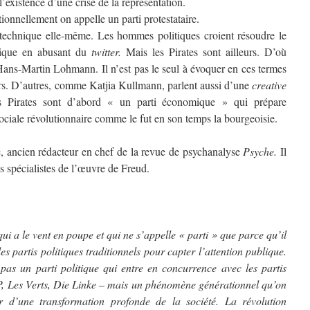
’existence d’une crise de la représentation.
itionnellement on appelle un parti protestataire.
 technique elle-même. Les hommes politiques croient résoudre le
gique en abusant du
twitter.
Mais les Pirates sont ailleurs. D’où
 Hans-Martin Lohmann. Il n’est pas le seul à évoquer en ces termes
rs. D’autres, comme Katjia Kullmann, parlent aussi d’une
creative
s Pirates sont d’abord « un parti économique » qui prépare
ociale révolutionnaire comme le fut en son temps la bourgeoisie.
 ancien rédacteur en chef de la revue de psychanalyse
Psyche.
Il
s spécialistes de l’œuvre de Freud.
qui a le vent en poupe et qui ne s’appelle « parti » que parce qu’il
des partis politiques traditionnels pour capter l’attention publique.
 pas un parti politique qui entre en concurrence avec les partis
Les Verts, Die Linke – mais un phénomène générationnel qu’on
r d’une transformation profonde de la société. La révolution