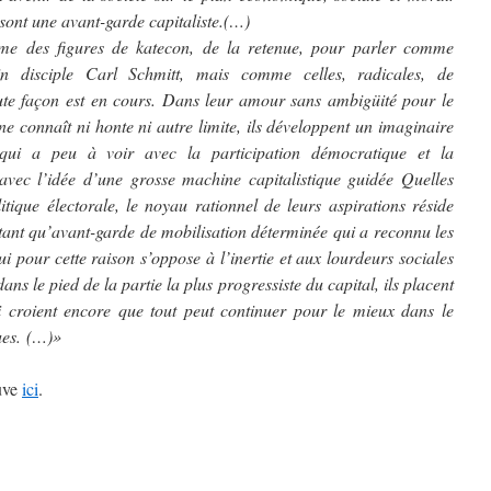
 sont une avant-garde capitaliste.(…)
mme des figures de katecon, de la retenue, pour parler comme
in disciple Carl Schmitt, mais comme celles, radicales, de
oute façon est en cours. Dans leur amour sans ambigüité pour le
ne connaît ni honte ni autre limite, ils développent un imaginaire
e qui a peu à voir avec la participation démocratique et la
vec l’idée d’une grosse machine capitalistique guidée Quelles
itique électorale, le noyau rationnel de leurs aspirations réside
 tant qu’avant-garde de mobilisation déterminée qui a reconnu les
i pour cette raison s’oppose à l’inertie et aux lourdeurs sociales
ans le pied de la partie la plus progressiste du capital, ils placent
i croient encore que tout peut continuer pour le mieux dans le
ues. (…)»
ouve
ici
.