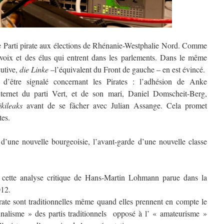
e Parti pirate aux élections de Rhénanie-Westphalie Nord. Comme
oix et des élus qui entrent dans les parlements. Dans le même
cutive,
die Linke
–l’équivalent du Front de gauche – en est évincé.
 d’être signalé concernant les Pirates : l’adhésion de Anke
ternet du parti Vert, et de son mari, Daniel Domscheit-Berg,
kileaks
avant de se fâcher avec Julian Assange. Cela promet
tes.
e d’une nouvelle bourgeoisie, l’avant-garde d’une nouvelle classe
se cette analyse critique de Hans-Martin Lohmann parue dans la
12.
irate sont traditionnelles même quand elles prennent en compte le
ionnalisme » des partis traditionnels opposé à l’ « amateurisme »