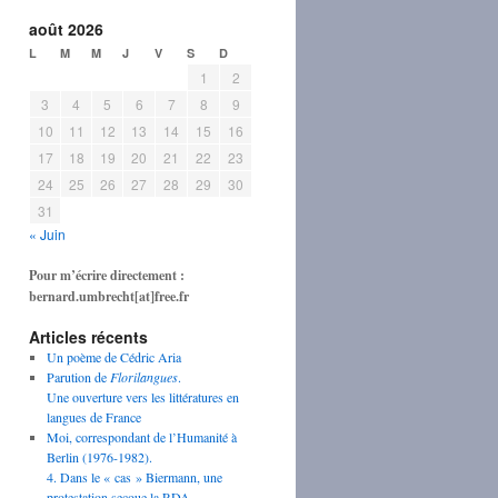
août 2026
L
M
M
J
V
S
D
1
2
3
4
5
6
7
8
9
10
11
12
13
14
15
16
17
18
19
20
21
22
23
24
25
26
27
28
29
30
31
« Juin
Pour m’écrire directement :
bernard.umbrecht[at]free.fr
Articles récents
Un poème de Cédric Aria
Parution de
Florilangues
.
Une ouverture vers les littératures en
langues de France
Moi, correspondant de l’Humanité à
Berlin (1976-1982).
4. Dans le « cas » Biermann, une
protestation secoue la RDA