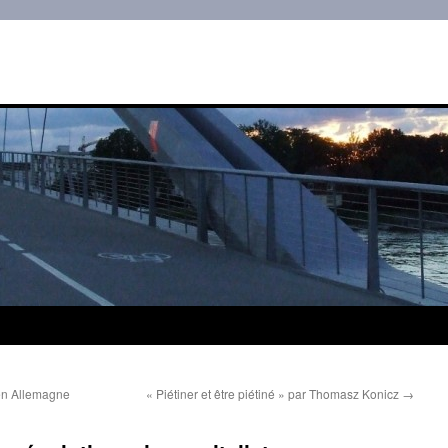
en Allemagne
« Piétiner et être piétiné » par Thomasz Konicz
→