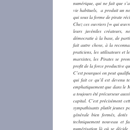
numérique, qui ne fait que s’a
vie habituels, a produit un 
qui sous la forme de pirate réc
Chez ces ouvriers [= qui œuvre
leurs juvéniles créateurs,
démocratie à la base, de partic
fait autre chose, à la reconn
praticiens, les utilisateurs et
marxistes, les Pirates se pr
profit de la force productive q
C’est pourquoi on peut qualifie
qui fait ce qu’il est devenu t
emphatiquement que dans le Ma
a toujours été précurseur auss
capital. C’est précisément ce
sympathisants plutôt jeunes po
générale bien formés, dotés 
techniquement nouveau et fai
numérisation là où se décide 