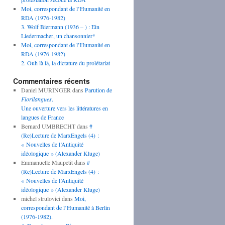
Moi, correspondant de l’Humanité en
RDA (1976-1982)
3. Wolf Biermann (1936 – ) : Ein
Liedermacher, un chansonnier*
Moi, correspondant de l’Humanité en
RDA (1976-1982)
2. Ouh là là, la dictature du prolétariat
Commentaires récents
Daniel MURINGER
dans
Parution de
Florilangues
.
Une ouverture vers les littératures en
langues de France
Bernard UMBRECHT
dans
#
(Re)Lecture de MarxEngels (4) :
« Nouvelles de l’Antiquité
idéologique » (Alexander Kluge)
Emmanuelle Maupetit
dans
#
(Re)Lecture de MarxEngels (4) :
« Nouvelles de l’Antiquité
idéologique » (Alexander Kluge)
michel strulovici
dans
Moi,
correspondant de l’Humanité à Berlin
(1976-1982).