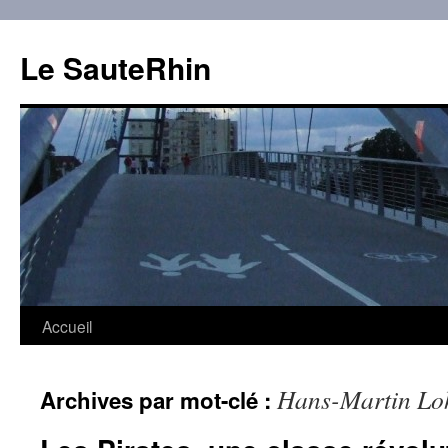
Aller
au
Le SauteRhin
contenu
Accueil
Hans-Martin L
Archives par mot-clé :