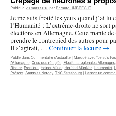
Crêpage de neurones à propos
Publié le
20 mars 2016
par
Bernard UMBRECHT
Je me suis frotté les yeux quand j’ai lu c
l’Humanité : L’extrême-droite ne sort p
élections en Allemagne. Cette manie de cr
prendre le contrepied des autres pour pa
Il s’agirait, …
Continuer la lecture
→
Publié dans
Commentaire d'actualité
|
Marqué avec
"Je suis Fa
l'Allemagne
,
Crise des réfugiés
,
Elections régionales Allemagne
Richter
,
Frontière
,
Heiner Müller
,
Herfried Münkler
,
L'humanité
,
L
Présent
,
Stanislas Nordey
,
TNS Strasbourg
|
Laisser un commen