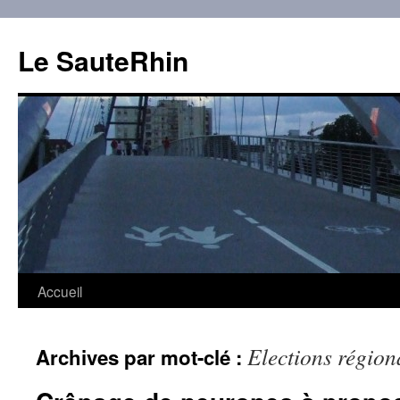
Aller
au
Le SauteRhin
contenu
Accueil
Elections régio
Archives par mot-clé :