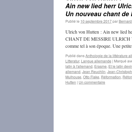
Ain new lied herr Ulri
Un nouveau chant de M
Publié le
10 septembre 2017
par
Bernar
Ulrich von Hutten : Ain new lied
CHANT DE MESSIRE ULRICH VON H
comme tel à son époque. Une petite
Publié dans
Anthologie de la littérature
Litteratur
,
Langue allemande
|
Marqué av
latin à l'allemand
,
Erasme
,
Et le latin devi
allemand
,
Jean Reuchlin
,
Jean-Christoph
Mulhouse
,
Otto Flake
,
Réformation
,
Réfo
Hutten
|
Un commentaire