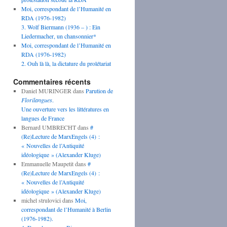
Moi, correspondant de l’Humanité en
RDA (1976-1982)
3. Wolf Biermann (1936 – ) : Ein
Liedermacher, un chansonnier*
Moi, correspondant de l’Humanité en
RDA (1976-1982)
2. Ouh là là, la dictature du prolétariat
Commentaires récents
Daniel MURINGER
dans
Parution de
Florilangues
.
Une ouverture vers les littératures en
langues de France
Bernard UMBRECHT
dans
#
(Re)Lecture de MarxEngels (4) :
« Nouvelles de l’Antiquité
idéologique » (Alexander Kluge)
Emmanuelle Maupetit
dans
#
(Re)Lecture de MarxEngels (4) :
« Nouvelles de l’Antiquité
idéologique » (Alexander Kluge)
michel strulovici
dans
Moi,
correspondant de l’Humanité à Berlin
(1976-1982).