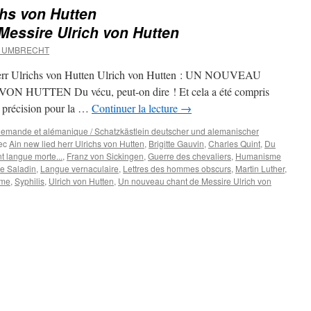
chs von Hutten
essire Ulrich von Hutten
d UMBRECHT
 herr Ulrichs von Hutten Ulrich von Hutten : UN NOUVEAU
UTTEN Du vécu, peut-on dire ! Et cela a été compris
 précision pour la …
Continuer la lecture
→
 allemande et alémanique / Schatzkästlein deutscher und alemanischer
ec
Ain new lied herr Ulrichs von Hutten
,
Brigitte Gauvin
,
Charles Quint
,
Du
nt langue morte...
,
Franz von Sickingen
,
Guerre des chevaliers
,
Humanisme
e Saladin
,
Langue vernaculaire
,
Lettres des hommes obscurs
,
Martin Luther
,
rme
,
Syphilis
,
Ulrich von Hutten
,
Un nouveau chant de Messire Ulrich von