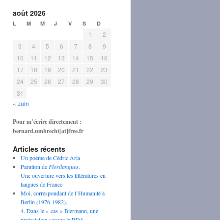
août 2026
L
M
M
J
V
S
D
1
2
3
4
5
6
7
8
9
10
11
12
13
14
15
16
17
18
19
20
21
22
23
24
25
26
27
28
29
30
31
« Juin
Pour m’écrire directement :
bernard.umbrecht[at]free.fr
Articles récents
Un poème de Cédric Aria
Parution de
Florilangues
.
Une ouverture vers les littératures en
langues de France
Moi, correspondant de l’Humanité à
Berlin (1976-1982).
4. Dans le « cas » Biermann, une
protestation secoue la RDA