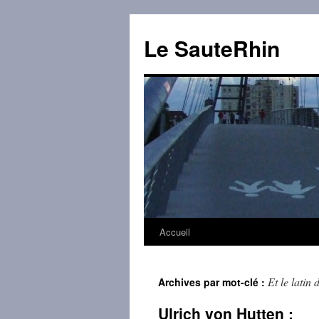
Aller
au
Le SauteRhin
contenu
Accueil
Et le latin
Archives par mot-clé :
Ulrich von Hutten :