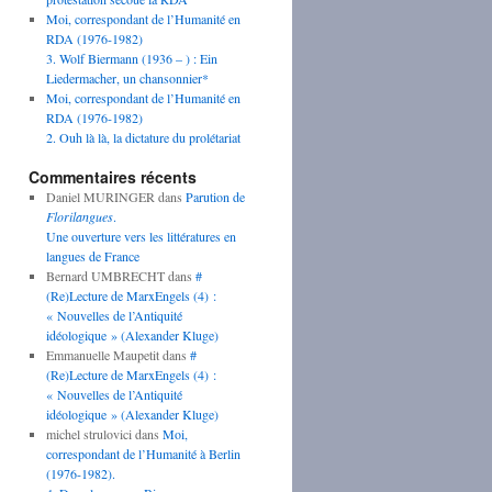
Moi, correspondant de l’Humanité en
RDA (1976-1982)
3. Wolf Biermann (1936 – ) : Ein
Liedermacher, un chansonnier*
Moi, correspondant de l’Humanité en
RDA (1976-1982)
2. Ouh là là, la dictature du prolétariat
Commentaires récents
Daniel MURINGER
dans
Parution de
Florilangues
.
Une ouverture vers les littératures en
langues de France
Bernard UMBRECHT
dans
#
(Re)Lecture de MarxEngels (4) :
« Nouvelles de l’Antiquité
idéologique » (Alexander Kluge)
Emmanuelle Maupetit
dans
#
(Re)Lecture de MarxEngels (4) :
« Nouvelles de l’Antiquité
idéologique » (Alexander Kluge)
michel strulovici
dans
Moi,
correspondant de l’Humanité à Berlin
(1976-1982).