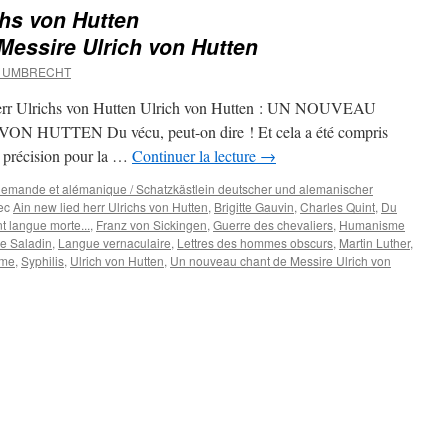
chs von Hutten
essire Ulrich von Hutten
d UMBRECHT
 herr Ulrichs von Hutten Ulrich von Hutten : UN NOUVEAU
UTTEN Du vécu, peut-on dire ! Et cela a été compris
 précision pour la …
Continuer la lecture
→
 allemande et alémanique / Schatzkästlein deutscher und alemanischer
ec
Ain new lied herr Ulrichs von Hutten
,
Brigitte Gauvin
,
Charles Quint
,
Du
nt langue morte...
,
Franz von Sickingen
,
Guerre des chevaliers
,
Humanisme
e Saladin
,
Langue vernaculaire
,
Lettres des hommes obscurs
,
Martin Luther
,
rme
,
Syphilis
,
Ulrich von Hutten
,
Un nouveau chant de Messire Ulrich von