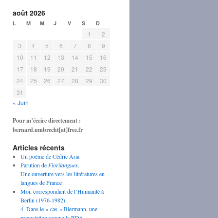
août 2026
L
M
M
J
V
S
D
1
2
3
4
5
6
7
8
9
10
11
12
13
14
15
16
17
18
19
20
21
22
23
24
25
26
27
28
29
30
31
« Juin
Pour m’écrire directement :
bernard.umbrecht[at]free.fr
Articles récents
Un poème de Cédric Aria
Parution de
Florilangues
.
Une ouverture vers les littératures en
langues de France
Moi, correspondant de l’Humanité à
Berlin (1976-1982).
4. Dans le « cas » Biermann, une
protestation secoue la RDA