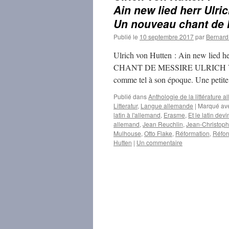
Ain new lied herr Ulri
Un nouveau chant de M
Publié le
10 septembre 2017
par
Bernar
Ulrich von Hutten : Ain new lied
CHANT DE MESSIRE ULRICH VON H
comme tel à son époque. Une petite
Publié dans
Anthologie de la littérature
Litteratur
,
Langue allemande
|
Marqué av
latin à l'allemand
,
Erasme
,
Et le latin devi
allemand
,
Jean Reuchlin
,
Jean-Christoph
Mulhouse
,
Otto Flake
,
Réformation
,
Réfo
Hutten
|
Un commentaire