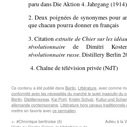
paru dans Die Aktion 4. Jahrgang (1914
2. Deux poignées de synonymes pour arge
que chacun pourra donner en français
extraite de Chier sur les idéa
3. Citation
révolutionnaire
de Dimitri Kost
révolutionnaire russe
. Distillery Berlin 
4. Chaîne de télévision privée (NdT)
Ce contenu a été publié dans
Berlin
,
Littérature
, avec comme mo
conformité avec les nécessités du marché le sujet masculin du 
Berlin
,
Distillerypress
,
Kai Pohl
,
Kristin Schulz
,
Kultur-und Schan
allemande contemporaine
,
Littérature hors canaux traditionnels d
mettre en favoris avec
ce permalien
.
←
#Chronique berlinoise (6)
Adieu à la 
Visite au Centre Grimm, la bibliothèque de