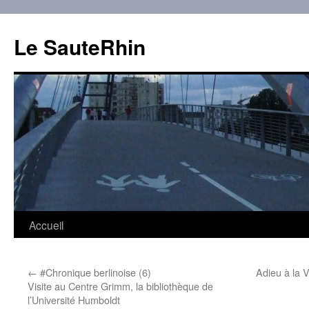
Aller
au
Le SauteRhin
contenu
Accueil
←
#Chronique berlinoise (6)
Adieu à la 
Visite au Centre Grimm, la bibliothèque de
l’Université Humboldt