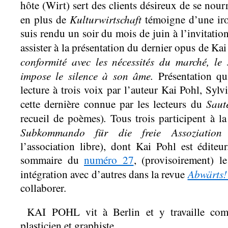
hôte (Wirt) sert des clients désireux de se nourri
Kulturwirtschaft
en plus de
témoigne d’une iro
suis rendu un soir du mois de juin à l’invitation
assister à la présentation du dernier opus de Ka
conformité avec les nécessités du marché, le
impose le silence à son âme.
Présentation qu
lecture à trois voix par l’auteur Kai Pohl, Sylv
Saut
cette dernière connue par les lecteurs du
.
recueil de poèmes)
Tous trois participent à l
Subkommando für die freie Assoziation
l’association libre), dont Kai Pohl est éditeu
sommaire du
numéro 27
, (provisoirement) l
Abwärts
intégration avec d’autres dans la revue
collaborer.
KAI POHL vit à Berlin et y travaille comme
plasticien et graphiste.