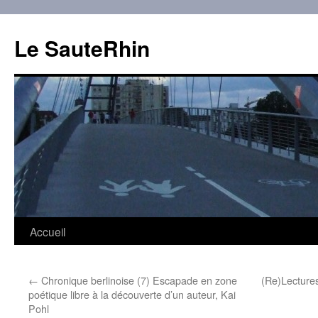
Aller
au
Le SauteRhin
contenu
Accueil
←
Chronique berlinoise (7) Escapade en zone
(Re)Lectures
poétique libre à la découverte d’un auteur, Kai
Pohl