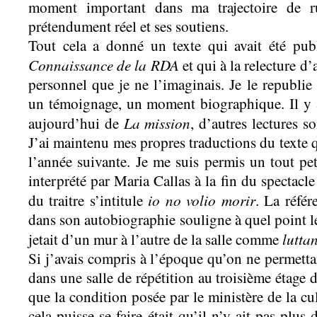
moment important dans ma trajectoire de ru
prétendument réel et ses soutiens.
Tout cela a donné un texte qui avait été pu
Connaissance de la RDA
et qui à la relecture d
personnel que je ne l’imaginais. Je le republie
un témoignage, un moment biographique. Il y a
La mission
aujourd’hui de
, d’autres lectures so
J’ai maintenu mes propres traductions du texte 
l’année suivante. Je me suis permis un tout peti
interprété par Maria Callas à la fin du spectac
io no volio morir
du traitre s’intitule
. La référ
dans son autobiographie souligne à quel point l
luttan
jetait d’un mur à l’autre de la salle comme
Si j’avais compris à l’époque qu’on ne permettai
dans une salle de répétition au troisième étage 
que la condition posée par le ministère de la c
cela puisse se faire était qu’il n’y ait pas plus