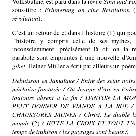
Sinn und Fo
Volksbühne, est paru dans la revue
Erinnerung an eine Revolution
sous-titre :
(
révolution
),
C’est un retour de et dans l’histoire (1) qui po
l’histoire y compris celle de ses mythes, u
inconsciemment, précisément là où on la re
parabole sont empruntés à une nouvelle d’An
gibet
. Heiner Müller a écrit par ailleurs un poèm
Debuisson en Jamaïque / Entre des seins noirs
mâchoire fracturée / Ou Jeanne d’Arc en l’abs
toujours absent à la fin / DANTON LA 
PEUT DONNER DE VIANDE A LA RUE / 
CHAUSSURES JAUNES / Christ. Le diable lu
monde
/ JETTE
LA CROIX ET TOUT T’A
(2)
temps de trahison / les paysages sont beaux /.