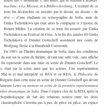
trouve des « brouillons », des notes, qui se réfèrent à
Hamlet-
machine
, à
La Mission
, et à
Bildbeschreibung
. L’écriture de ce
texte fut déclenchée ou suscitée par le dessin, un dessin « de
rêve », d’une étudiante en scénographie de Sofia, amie de
Ginka Tscholakova qui était alors la compagne et l’épouse de
Heiner Müller. La création de ce texte fut assurée par Ginka
Tscholakova au Festival de Graz. A la fin des années 60 Ginka
Tscholakova et Dimiter Gottscheff assistaient aux cours de
Wolfgang Heise à la Humboldt Universität.
En 1983, au Théâtre dramatique de Sofia, dans des conditions
du soir sur la scène du théâtre, devant une salle vide, sans affiche
 fut représenté dans une mise en scène de Dimiter Gotscheff. Le
s, était sur la scène ainsi que les acteurs. Une représentation
e. Mal lu et mal interprété en RFA et en RDA, le
Philoctète
de
 Bulgarie dans cette mise en scène de Dimiter Gotscheff qui devint
a fameuse
Lettre au metteur en scène de la première représentation
héâtre dramatique de Sofia
. Dans l’espace clos de la RDA après la
chopathologique du fait des relations nouées entre les deux
claustrophobe s’inventa pas à pas, de pièce en pièce, un espace