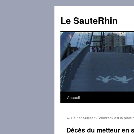
Aller
au
Le SauteRhin
contenu
Accueil
←
Heiner Müller : « Woyzeck est la plaie 
Décès du metteur en s