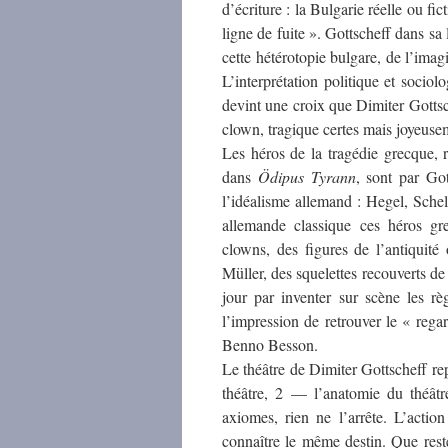
d’écriture : la Bulgarie réelle ou fic
ligne de fuite ». Gottscheff dans sa 
cette hétérotopie bulgare, de l’imagin
L’interprétation politique et sociol
devint une croix que Dimiter Gottsc
clown, tragique certes mais joyeuse
Les héros de la tragédie grecque, 
dans
Ödipus Tyrann
, sont par Got
l’idéalisme allemand : Hegel, Sche
allemande classique ces héros gr
clowns, des figures de l’antiquité
Müller, des squelettes recouverts de 
jour par inventer sur scène les rè
l’impression de retrouver le « regar
Benno Besson.
Le théâtre de Dimiter Gottscheff re
théâtre, 2 — l’anatomie du théâtr
axiomes, rien ne l’arrête. L’actio
connaître le même destin. Que reste-