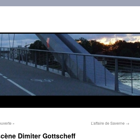
ouverte »
L’affaire de Saverne
→
cène Dimiter Gottscheff