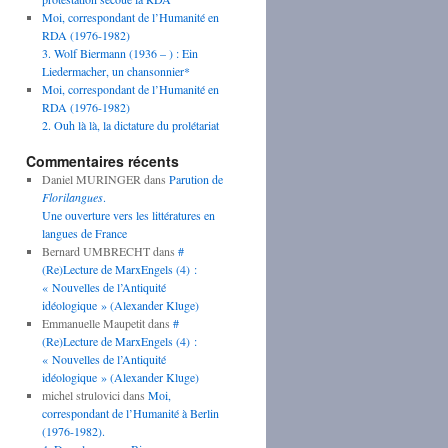
Moi, correspondant de l’Humanité en
RDA (1976-1982)
3. Wolf Biermann (1936 – ) : Ein
Liedermacher, un chansonnier*
Moi, correspondant de l’Humanité en
RDA (1976-1982)
2. Ouh là là, la dictature du prolétariat
Commentaires récents
Daniel MURINGER
dans
Parution de
Florilangues
.
Une ouverture vers les littératures en
langues de France
Bernard UMBRECHT
dans
#
(Re)Lecture de MarxEngels (4) :
« Nouvelles de l’Antiquité
idéologique » (Alexander Kluge)
Emmanuelle Maupetit
dans
#
(Re)Lecture de MarxEngels (4) :
« Nouvelles de l’Antiquité
idéologique » (Alexander Kluge)
michel strulovici
dans
Moi,
correspondant de l’Humanité à Berlin
(1976-1982).