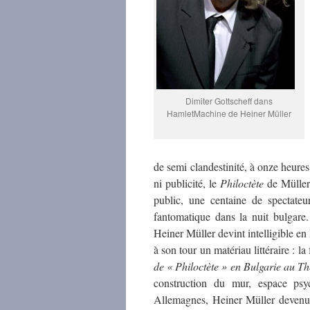
Dimiter Gottscheff dans
HamletMachine de Heiner Müller
de semi clandestinité, à onze heures 
ni publicité, le
Philoctète
de Müller
public, une centaine de spectateur
fantomatique dans la nuit bulgar
Heiner Müller devint intelligible en
à son tour un matériau littéraire : l
de « Philoctète » en Bulgarie au T
construction du mur, espace psy
Allemagnes, Heiner Müller devenu 