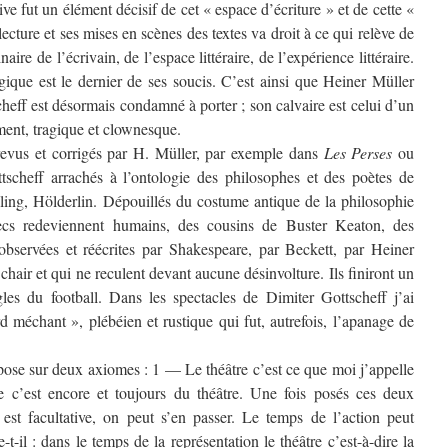
tive fut un élément décisif de cet « espace d’écriture » et de cette «
lecture et ses mises en scènes des textes va droit à ce qui relève de
aire de l’écrivain, de l’espace littéraire, de l’expérience littéraire.
ogique est le dernier de ses soucis. C’est ainsi que Heiner Müller
heff est désormais condamné à porter ; son calvaire est celui d’un
ment, tragique et clownesque.
revus et corrigés par H. Müller, par exemple dans
Les Perses
ou
tscheff arrachés à l’ontologie des philosophes et des poètes de
lling, Hölderlin. Dépouillés du costume antique de la philosophie
ecs redeviennent humains, des cousins de Buster Keaton, des
 observées et réécrites par Shakespeare, par Beckett, par Heiner
chair et qui ne reculent devant aucune désinvolture. Ils finiront un
gles du football. Dans les spectacles de Dimiter Gottscheff j’ai
d méchant », plébéien et rustique qui fut, autrefois, l’apanage de
pose sur deux axiomes : 1 — Le théâtre c’est ce que moi j’appelle
e c’est encore et toujours du théâtre. Une fois posés ces deux
n est facultative, on peut s’en passer. Le temps de l’action peut
t-il : dans le temps de la représentation le théâtre c’est-à-dire la