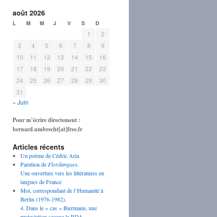
août 2026
L
M
M
J
V
S
D
1
2
3
4
5
6
7
8
9
10
11
12
13
14
15
16
17
18
19
20
21
22
23
24
25
26
27
28
29
30
31
« Juin
Pour m’écrire directement :
bernard.umbrecht[at]free.fr
Articles récents
Un poème de Cédric Aria
Parution de
Florilangues
.
Une ouverture vers les littératures en
langues de France
Moi, correspondant de l’Humanité à
Berlin (1976-1982).
4. Dans le « cas » Biermann, une
protestation secoue la RDA