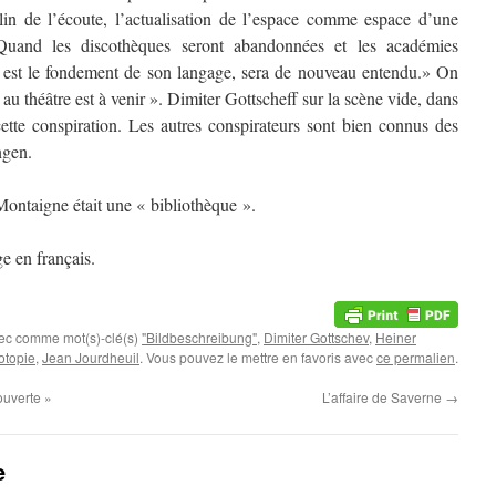
in de l’écoute, l’actualisation de l’espace comme espace d’une
Quand les discothèques seront abandonnées et les académies
qui est le fondement de son langage, sera de nouveau entendu.» On
au théâtre est à venir ». Dimiter Gottscheff sur la scène vide, dans
e cette conspiration. Les autres conspirateurs sont bien connus des
ngen.
Montaigne était une « bibliothèque ».
 en français.
vec comme mot(s)-clé(s)
"Bildbeschreibung"
,
Dimiter Gottschev
,
Heiner
otopie
,
Jean Jourdheuil
. Vous pouvez le mettre en favoris avec
ce permalien
.
ouverte »
L’affaire de Saverne
→
e