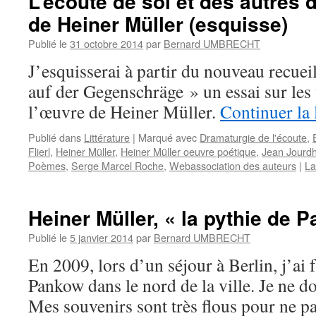
L’écoute de soi et des autres 
de Heiner Müller (esquisse)
Publié le
31 octobre 2014
par
Bernard UMBRECHT
J’esquisserai à partir du nouveau recue
auf der Gegenschräge » un essai sur les 
l’œuvre de Heiner Müller.
Continuer la 
Publié dans
Littérature
|
Marqué avec
Dramaturgie de l'écoute
,
Flierl
,
Heiner Müller
,
Heiner Müller oeuvre poétique
,
Jean Jourdh
Poèmes
,
Serge Marcel Roche
,
Webassociation des auteurs
|
La
Heiner Müller, « la pythie de 
Publié le
5 janvier 2014
par
Bernard UMBRECHT
En 2009, lors d’un séjour à Berlin, j’ai f
Pankow dans le nord de la ville. Je ne doi
Mes souvenirs sont très flous pour ne pa