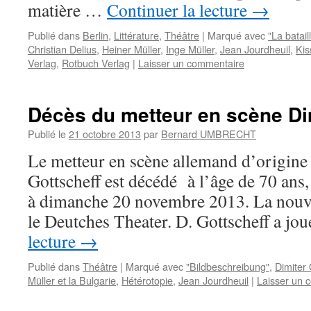
matière …
Continuer la lecture
→
Publié dans
Berlin
,
Littérature
,
Théâtre
|
Marqué avec
"La batail
Christian Delius
,
Heiner Müller
,
Inge Müller
,
Jean Jourdheuil
,
Kis
Verlag
,
Rotbuch Verlag
|
Laisser un commentaire
Décès du metteur en scène Di
Publié le
21 octobre 2013
par
Bernard UMBRECHT
Le metteur en scène allemand d’origine
Gottscheff est décédé à l’âge de 70 ans,
à dimanche 20 novembre 2013. La nouve
le Deutches Theater. D. Gottscheff a j
lecture
→
Publié dans
Théâtre
|
Marqué avec
"Bildbeschreibung"
,
Dimiter
Müller et la Bulgarie
,
Hétérotopie
,
Jean Jourdheuil
|
Laisser un 