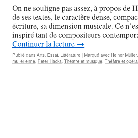
On ne souligne pas assez, à propos de H
de ses textes, le caractère dense, compac
écriture, sa dimension musicale. Ce n’est
inspiré tant de compositeurs contempor
Continuer la lecture
→
Publié dans
Arts
,
Essai
,
Littérature
|
Marqué avec
Heiner Müller
müllérienne
,
Peter Hacks
,
Théâtre et musique
,
Théâtre et opéra