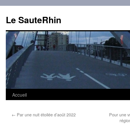
Aller
au
Le SauteRhin
contenu
Accueil
←
Par une nuit étoilée d’août 2022
Pour une vr
régio