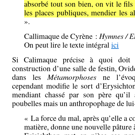
absorbé tout son bien, on vit le fils
les places publiques, mendier les al
».
Callimaque de Cyrène :
Hymnes / E
On peut lire le texte intégral
ici
Si Calimaque précise à quoi doit 
construction d’une salle de festin, Ovide
dans les
Métamorphoses
ne l’évoq
cependant modifie le sort d’Erysichto
mendiant chassé par son père qu’il a
poubelles mais un anthropophage de l
« La force du mal, après qu’elle a
matière, donne une nouvelle pâture à