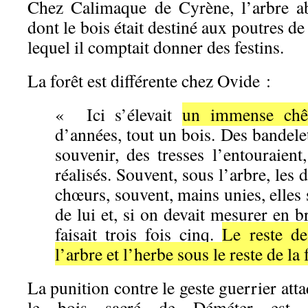
Chez Calimaque de Cyrène, l’arbre ab
dont le bois était destiné aux poutres de
lequel il comptait donner des festins.
La forêt est différente chez Ovide :
« Ici s’élevait
un immense chê
d’années, tout un bois. Des bandelet
souvenir, des tresses l’entouraien
réalisés. Souvent, sous l’arbre, les
chœurs, souvent, mains unies, elles 
de lui et, si on devait mesurer en br
faisait trois fois cinq.
Le reste de
l’arbre et l’herbe sous le reste de la 
La punition contre le geste guerrier att
le bois sacré de Déméter est ir