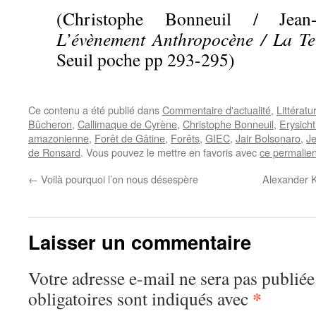
(Christophe Bonneuil / Jean-
L’évènement Anthropocène / La Terr
Seuil poche pp 293-295)
Ce contenu a été publié dans
Commentaire d'actualité
,
Littératu
Bûcheron
,
Callimaque de Cyrène
,
Christophe Bonneuil
,
Erysich
amazonienne
,
Forêt de Gâtine
,
Forêts
,
GIEC
,
Jair Bolsonaro
,
Je
de Ronsard
. Vous pouvez le mettre en favoris avec
ce permalie
←
Voilà pourquoi l’on nous désespère
Alexander K
Laisser un commentaire
Votre adresse e-mail ne sera pas publiée
*
obligatoires sont indiqués avec