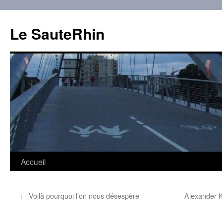
Aller
au
Le SauteRhin
contenu
Accueil
←
Voilà pourquoi l’on nous désespère
Alexander K