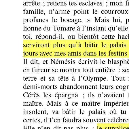
arrête ; retiens tes esclaves ; mon fi
famille, n’arme point le courrou
profanes le bocage. » Mais lui, 
lionne du Tomare à l’instant qu’elle
toi, répond-il, ou bientôt cette 
serviront plus qu’à bâtir le palai
jours avec mes amis dans les festins e
Il dit, et Némésis écrivit le blas
en fureur se montra tout entière : se
terre et sa tête à l’Olympe. Tout f
demi-morts abandonnent leurs cogné
Cérès les épargna ; ils n’avaient 
maître. Mais à ce maître impérieu
insolent, va bâtir le palais où tu
certes, il t’en faudra souvent célébr
Elle n’en dit pas plus :
le supplice