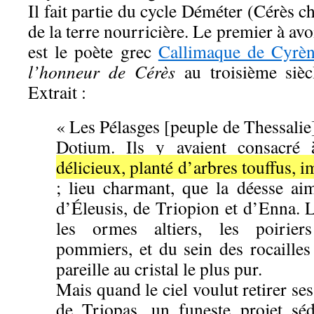
Il fait partie du cycle Déméter (Cérès c
de la terre nourricière. Le premier à avoi
est le poète grec
Callimaque de Cyrè
l’honneur de Cérès
au troisième sièc
Extrait :
« Les Pélasges [peuple de Thessalie]
Dotium. Ils y avaient consacr
délicieux, planté d’arbres touffus, 
; lieu charmant, que la déesse aim
d’Éleusis, de Triopion et d’Enna. L
les ormes altiers, les poirier
pommiers, et du sein des rocailles 
pareille au cristal le plus pur.
Mais quand le ciel voulut retirer se
de Triopas, un funeste projet sédu