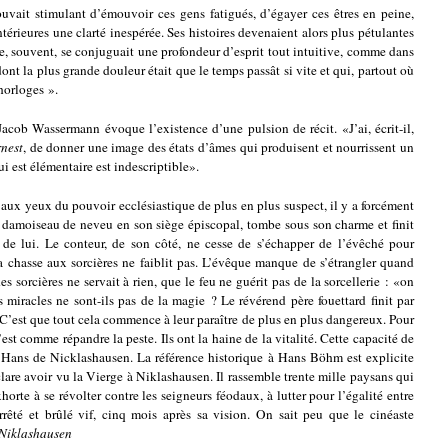
uvait stimulant d’émouvoir ces gens fatigués, d’égayer ces êtres en peine,
intérieures une clarté inespérée. Ses histoires devenaient alors plus pétulantes
de, souvent, se conjuguait une profondeur d’esprit tout intuitive, comme dans
ont la plus grande douleur était que le temps passât si vite et qui, partout où
 horloges ».
acob Wassermann évoque l’existence d’une pulsion de récit. «J’ai, écrit-il,
nest
, de donner une image des états d’âmes qui produisent et nourrissent un
ui est élémentaire est indescriptible».
aux yeux du pouvoir ecclésiastique de plus en plus suspect, il y a forcément
 damoiseau de neveu en son siège épiscopal, tombe sous son charme et finit
de lui. Le conteur, de son côté, ne cesse de s’échapper de l’évêché pour
a chasse aux sorcières ne faiblit pas. L’évêque manque de s’étrangler quand
s sorcières ne servait à rien, que le feu ne guérit pas de la sorcellerie : «on
 miracles ne sont-ils pas de la magie ? Le révérend père fouettard finit par
 C’est que tout cela commence à leur paraître de plus en plus dangereux. Pour
’est comme répandre la peste. Ils ont la haine de la vitalité. Cette capacité de
tit Hans de Nicklashausen. La référence historique à Hans Böhm est explicite
lare avoir vu la Vierge à Niklashausen. Il rassemble trente mille paysans qui
orte à se révolter contre les seigneurs féodaux, à lutter pour l’égalité entre
rrêté et brûlé vif, cinq mois après sa vision. On sait peu que le cinéaste
 Niklashausen