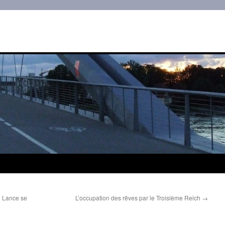
n Lance se
L’occupation des rêves par le Troisième Reich
→