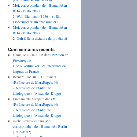
Moi, correspondant de l’Humanité en
RDA (1976-1982)
3. Wolf Biermann (1936 – ) : Ein
Liedermacher, un chansonnier*
Moi, correspondant de l’Humanité en
RDA (1976-1982)
2. Ouh là là, la dictature du prolétariat
Commentaires récents
Daniel MURINGER
dans
Parution de
Florilangues
.
Une ouverture vers les littératures en
langues de France
Bernard UMBRECHT
dans
#
(Re)Lecture de MarxEngels (4) :
« Nouvelles de l’Antiquité
idéologique » (Alexander Kluge)
Emmanuelle Maupetit
dans
#
(Re)Lecture de MarxEngels (4) :
« Nouvelles de l’Antiquité
idéologique » (Alexander Kluge)
michel strulovici
dans
Moi,
correspondant de l’Humanité à Berlin
(1976-1982).