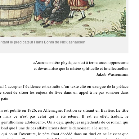
entant le prédicateur Hans Böhm de Nicklashausen
«Aucune misère physique n’est à terme aussi oppressante
et dévastatrice que la misère spirituelle et intellectuelle»
Jakob Wassermann
l à accepter l’évidence est extraite d’un texte cité en exergue de la préface
e souci de situer les enjeux du livre dans un appel à ne pas sombrer dans
 pain.
 est publié en 1926, en Allemagne, l’action se situant en Bavière. Le titre
r mais ce n’est pas celui qui a été retenu. Il est en effet, traduit, le
le gentilhomme adolescent». On a déjà quelques ingrédients de ce roman qui
u fond que l’une de ces affabulations dont le damoiseau a le secret.
qui court l’aventure, le père étant décédé dans un duel en ne laissant que