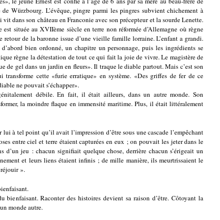
es», le jeune Ernest est confié à l’âge de 6 ans par sa mère au beau-frère de
e de Würzbourg. L’évêque, pingre parmi les pingres subvient chichement à
i vit dans son château en Franconie avec son précepteur et la sourde Lenette.
re est située au XVIIème siècle en terre non réformée d’Allemagne où règne
retour de la baronne issue d’une vieille famille lorraine. L’enfant a grandi.
 d’abord bien ordonné, un chapitre un personnage, puis les ingrédients se
ue règne la détestation de tout ce qui fait la joie de vivre. Le magistère de
de gel dans un jardin en fleurs». Il traque le diable partout. Mais c’est son
transforme cette «furie erratique» en système. «Des griffes de fer de ce
iable ne pouvait s’échapper».
énitalement débile. En fait, il était ailleurs, dans un autre monde. Son
former, la moindre flaque en immensité maritime. Plus, il était littéralement
r lui à tel point qu’il avait l’impression d’être sous une cascade l’empêchant
oses entre ciel et terre étaient capturées en eux ; on pouvait les jeter dans le
 d’un jeu : chacun signifiait quelque chose, derrière chacun s’érigeait un
ment et leurs liens étaient infinis ; de mille manière, ils meurtrissaient le
réjouir ».
ienfaisant.
u bienfaisant. Raconter des histoires devient sa raison d’être. Côtoyant la
d’un monde autre.