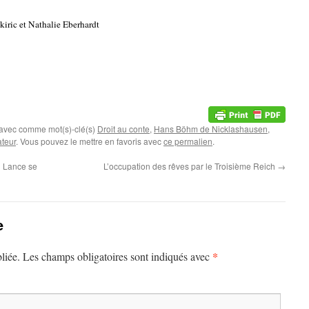
kiric et Nathalie Eberhardt
 avec comme mot(s)-clé(s)
Droit au conte
,
Hans Böhm de Nicklashausen
,
ateur
. Vous pouvez le mettre en favoris avec
ce permalien
.
n Lance se
L’occupation des rêves par le Troisième Reich
→
e
*
liée.
Les champs obligatoires sont indiqués avec