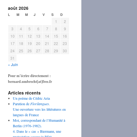
août 2026
L
M
M
J
V
S
D
1
2
3
4
5
6
7
8
9
10
11
12
13
14
15
16
17
18
19
20
21
22
23
24
25
26
27
28
29
30
31
« Juin
Pour m’écrire directement :
bernard.umbrecht[at]free.fr
Articles récents
Un poème de Cédric Aria
Parution de
Florilangues
.
Une ouverture vers les littératures en
langues de France
Moi, correspondant de l’Humanité à
Berlin (1976-1982).
4. Dans le « cas » Biermann, une
protestation secoue la RDA