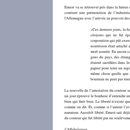
Ernest va se retrouver pris dans la fureur
contient une prémonition de l’industri
l’Allemagne avec l’arrivée au pouvoir des
«Ces derniers jours, la f
citoyens qui ne fut ép
corporation qui pût exerc
nourrisson était arraché 
mort assurée. En aucun cas
gens du pays, des étrang
étaient sacrifiées dans 
papier pour tenir un regis
même chose quelle que soi
bourreau ne peut pas tuer
La nouvelle de l’arrestation du conteur 
un jour éprouvé le bonheur d’entendre une
bien qui finit bien. La liberté n’existe q
comme on dit. Et, comme si l’auteur l’avai
narrateur. Aussitôt libéré, Ernest sait dé
du conteur qui fut libéré par un soulèvemen
L’Affabulateur