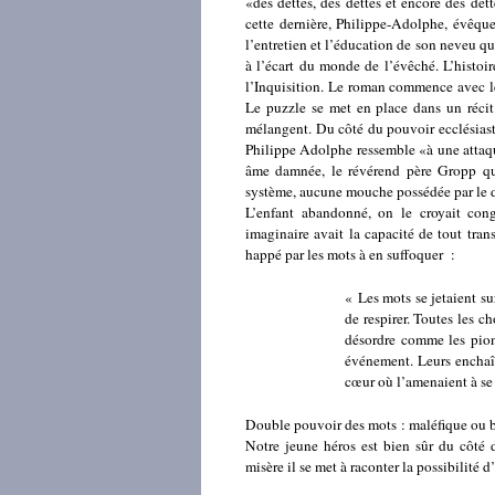
«des dettes, des dettes et encore des dett
cette dernière, Philippe-Adolphe, évêqu
l’entretien et l’éducation de son neveu qu
à l’écart du monde de l’évêché. L’histoi
l’Inquisition. Le roman commence avec le 
Le puzzle se met en place dans un récit
mélangent. Du côté du pouvoir ecclésiastiq
Philippe Adolphe ressemble «à une attaque 
âme damnée, le révérend père Gropp qui 
système, aucune mouche possédée par le d
L’enfant abandonné, on le croyait cong
imaginaire avait la capacité de tout trans
happé par les mots à en suffoquer :
« Les mots se jetaient su
de respirer. Toutes les ch
désordre comme les pions
événement. Leurs enchaîne
cœur où l’amenaient à se 
Double pouvoir des mots : maléfique ou b
Notre jeune héros est bien sûr du côté d
misère il se met à raconter la possibilité 