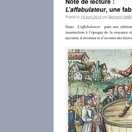
Note de lecture :
L’affabulateur
, une fa
Publié le
19 avril 2015
par
Bernard UMB
Dans
L’affabulateur
paru aux éditio
insurrection à l’époque de la croyance et
raconter, d’inventer et d’écouter des histoi