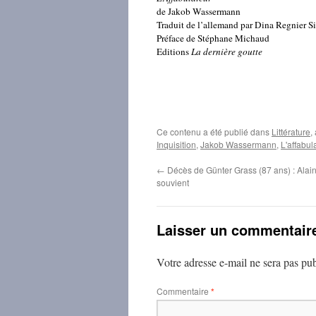
de Jakob Wassermann
Traduit de l’allemand par Dina Regnier Si
Préface de Stéphane Michaud
Editions
La dernière goutte
Ce contenu a été publié dans
Littérature
,
Inquisition
,
Jakob Wassermann
,
L'affabul
←
Décès de Günter Grass (87 ans) : Alai
souvient
Laisser un commentair
Votre adresse e-mail ne sera pas pub
Commentaire
*