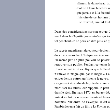
«Ernest le damoiseau tro
d’offrir à leurs ténèbres 
que jamais et à la facon
l’histoire de cet homme d
il se trouvait, arrêtait les
Dans des considérations sur son œuvre, J
tenté dans le
Gentilhomme adolescent Er
tel penchant. Je ne peux en dire plus, ce q
Le succès grandissant du conteur devient 
du vice sous roche. L’évêque ramène son
lui-même par ne plus pouvoir se passer 
retrouver son public. Pendant ce temps l
Ernest se met à lui expliquer que brûler de
n’enlève la magie que par la magie». Les
exiger de son patron qu’il renie le neveu.
ces gens-là répandre de la joie de vivre, c
mobiliser les foules leur rappelle le pe
dans le récit. En mars 1476, un berger déc
voient en lui un nouveau messie et les exh
hommes. Sur ordre de l’évêque, il est a
Fassbinder en a fait un film :
Le Voyage à