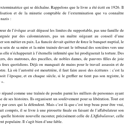
 exterminatrice qui se déchaîne. Rappelons que le livre a été écrit en 1926. Il
alisation et de la minutie comptable de l’extermination que va connaître
 nazis :
ureur de l’évêque avait dépassé les limites du supportable, pas une famille de
argnée par des calomniateurs, pas un maître siégeant au conseil d’une
er son métier en paix. La fiancée devait quitter de force le banquet nuptial, le
au sein de sa mère et la mère trainée devant le tribunal des sorcières vers une
 elle n’échapperait à l’éternelle infirmité que lui prodiguerait la torture. Des
ers, des matrones, des pucelles, de nobles dames, de pauvres filles de joie
les feux quotidiens. Déjà on manquait de mains pour le travail assassin et de
tre. Là où l’autorité est meurtrière, il faut faire aussi des écritures : c’est la
t l’époque, et en chaque siècle, si le greffier ne tient pas son registre, le
 ».
se répand comme une traînée de poudre parmi les milliers de personnes ayant
 de ses histoires. Ils organisent un soulèvement pour sa libération. Tout est
ue par ceux qui la défendent. Mais c’est là que c’est trop beau pour être vrai,
t compris, il se livre à une pirouette finale en faisant de l’affabulateur son
jà quelle histoire nouvelle raconter, précisément celle de
L’Affabulateur
, celle
t populaire. Il s’agit bien d’une fable.