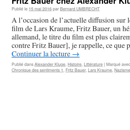
Fritz Bauer chez Alexander Kl
Publié le
15 mai 2016
par
Bernard UMBRECHT
A l’occasion de l’actuelle diffusion sur 
film de Lars Kraume, Fritz Bauer, un h
allemand, le titre du film est plus claire
contre Fritz Bauer], je rappelle, ce qu
Continuer la lecture
→
Publié dans
Alexander Kluge
,
Histoire
,
Littérature
|
Marqué ave
Chronique des sentiments 1
,
Fritz Bauer
,
Lars Kraume
,
Nazism