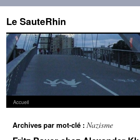
Aller
au
Le SauteRhin
contenu
Accueil
Nazisme
Archives par mot-clé :