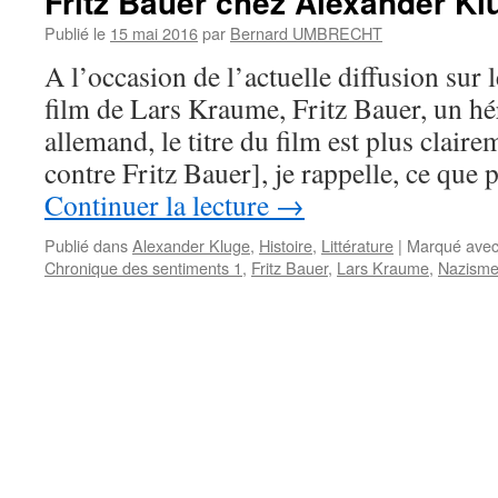
Fritz Bauer chez Alexander Kl
Publié le
15 mai 2016
par
Bernard UMBRECHT
A l’occasion de l’actuelle diffusion sur 
film de Lars Kraume, Fritz Bauer, un h
allemand, le titre du film est plus claire
contre Fritz Bauer], je rappelle, ce qu
Continuer la lecture
→
Publié dans
Alexander Kluge
,
Histoire
,
Littérature
|
Marqué ave
Chronique des sentiments 1
,
Fritz Bauer
,
Lars Kraume
,
Nazism