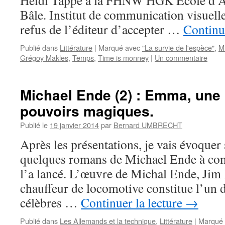
Heidi Tappe à la FHNW HGK Ecole d’Ar
Bâle. Institut de communication visuel
refus de l’éditeur d’accepter …
Continu
Publié dans
Littérature
|
Marqué avec
"La survie de l'espèce"
,
M
Grégoy Makles
,
Temps
,
Time is monney
|
Un commentaire
Michael Ende (2) : Emma, une
pouvoirs magiques.
Publié le
19 janvier 2014
par
Bernard UMBRECHT
Après les présentations, je vais évoquer
quelques romans de Michael Ende à com
l’a lancé. L’œuvre de Michal Ende, Jim
chauffeur de locomotive constitue l’un 
célèbres …
Continuer la lecture
→
Publié dans
Les Allemands et la technique
,
Littérature
|
Marqué 