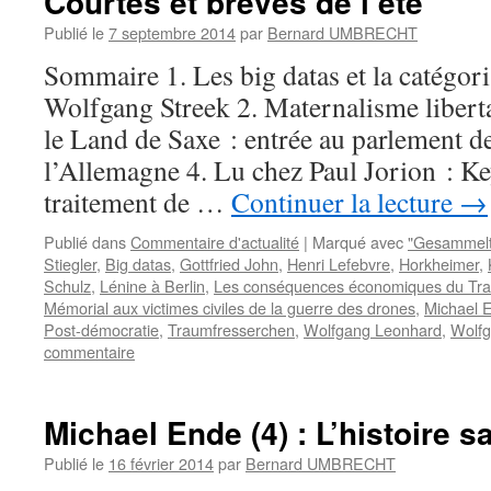
Courtes et brèves de l’été
Publié le
7 septembre 2014
par
Bernard UMBRECHT
Sommaire 1. Les big datas et la catégor
Wolfgang Streek 2. Maternalisme liberta
le Land de Saxe : entrée au parlement de
l’Allemagne 4. Lu chez Paul Jorion : K
traitement de …
Continuer la lecture
→
Publié dans
Commentaire d'actualité
|
Marqué avec
"Gesammelt
Stiegler
,
Big datas
,
Gottfried John
,
Henri Lefebvre
,
Horkheimer
,
Schulz
,
Lénine à Berlin
,
Les conséquences économiques du Trait
Mémorial aux victimes civiles de la guerre des drones
,
Michael 
Post-démocratie
,
Traumfresserchen
,
Wolfgang Leonhard
,
Wolfg
commentaire
Michael Ende (4) : L’histoire s
Publié le
16 février 2014
par
Bernard UMBRECHT