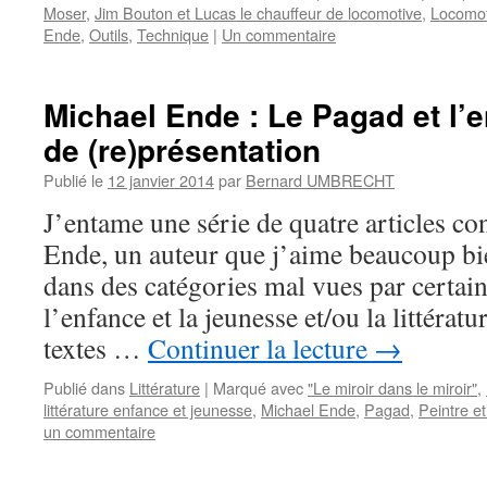
Moser
,
Jim Bouton et Lucas le chauffeur de locomotive
,
Locomot
Ende
,
Outils
,
Technique
|
Un commentaire
Michael Ende : Le Pagad et l’e
de (re)présentation
Publié le
12 janvier 2014
par
Bernard UMBRECHT
J’entame une série de quatre articles co
Ende, un auteur que j’aime beaucoup bie
dans des catégories mal vues par certains
l’enfance et la jeunesse et/ou la littératu
textes …
Continuer la lecture
→
Publié dans
Littérature
|
Marqué avec
"Le miroir dans le miroir"
,
littérature enfance et jeunesse
,
Michael Ende
,
Pagad
,
Peintre et 
un commentaire