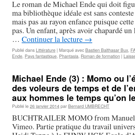
Le roman de Michael Ende qui doit fig
ma bibliothèque idéale est sans conteste 
mais pas au rayon enfance puisque cette 
pas. Un enfant, après avoir chapardé un 
…
Continuer la lecture
→
Publié dans
Littérature
|
Marqué avec
Bastien Balthasar Bux
,
F
Ende
,
Pays fantastique
,
Phantasia
,
Roman de formation
|
Laiss
Michael Ende (3) : Momo ou l’é
des voleurs de temps et de l’e
aux hommes le temps qu’on leu
Publié le
26 janvier 2014
par
Bernard UMBRECHT
BUCHTRAILER MOMO from Manuela 
Vimeo. Partie pratique du travail univer