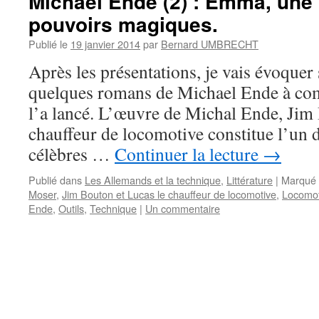
Michael Ende (2) : Emma, une
pouvoirs magiques.
Publié le
19 janvier 2014
par
Bernard UMBRECHT
Après les présentations, je vais évoquer
quelques romans de Michael Ende à com
l’a lancé. L’œuvre de Michal Ende, Jim
chauffeur de locomotive constitue l’un 
célèbres …
Continuer la lecture
→
Publié dans
Les Allemands et la technique
,
Littérature
|
Marqué 
Moser
,
Jim Bouton et Lucas le chauffeur de locomotive
,
Locomot
Ende
,
Outils
,
Technique
|
Un commentaire