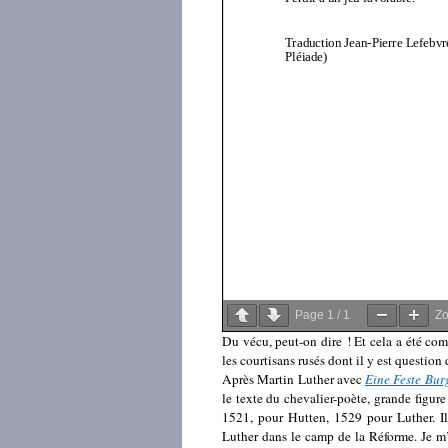
Page
1
/
1
Z
Du vécu, peut-on dire ! Et cela a été com
les courtisans rusés dont il y est question
Après Martin Luther avec
Eine Feste Burg
le texte du chevalier-poète, grande figur
1521, pour Hutten, 1529 pour Luther. Il
Luther dans le camp de la Réforme. Je m’i