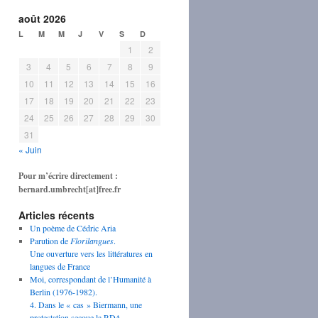
août 2026
L
M
M
J
V
S
D
1
2
3
4
5
6
7
8
9
10
11
12
13
14
15
16
17
18
19
20
21
22
23
24
25
26
27
28
29
30
31
« Juin
Pour m’écrire directement :
bernard.umbrecht[at]free.fr
Articles récents
Un poème de Cédric Aria
Parution de
Florilangues
.
Une ouverture vers les littératures en
langues de France
Moi, correspondant de l’Humanité à
Berlin (1976-1982).
4. Dans le « cas » Biermann, une
protestation secoue la RDA