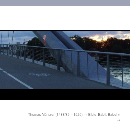
Thomas Müntzer (1488/89 – 1525) : « Bible, Babil, Babel »
→