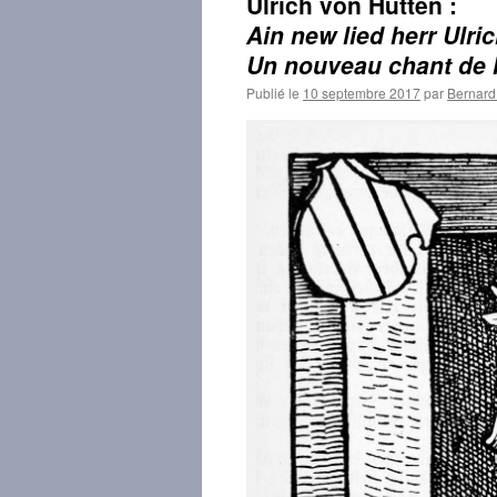
Ulrich von Hutten :
Ain new lied herr Ulri
Un nouveau chant de M
Publié le
10 septembre 2017
par
Bernar