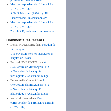
Moi, correspondant de l’Humanité en
RDA (1976-1982)
3. Wolf Biermann (1936 – ) : Ein
Liedermacher, un chansonnier*
Moi, correspondant de l’Humanité en
RDA (1976-1982)
2. Ouh là là, la dictature du prolétariat
Commentaires récents
Daniel MURINGER
dans
Parution de
Florilangues
.
Une ouverture vers les littératures en
langues de France
Bernard UMBRECHT
dans
#
(Re)Lecture de MarxEngels (4) :
« Nouvelles de l’Antiquité
idéologique » (Alexander Kluge)
Emmanuelle Maupetit
dans
#
(Re)Lecture de MarxEngels (4) :
« Nouvelles de l’Antiquité
idéologique » (Alexander Kluge)
michel strulovici
dans
Moi,
correspondant de l’Humanité à Berlin
(1976-1982).