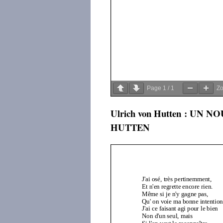
Page
1
/
1
Z
Ulrich von Hutten : U
HUTTEN