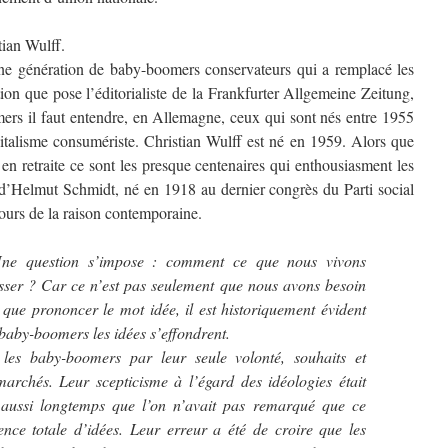
tian Wulff.
une génération de baby-boomers conservateurs qui a remplacé les
ion que pose l’éditorialiste de la Frankfurter Allgemeine Zeitung,
rs il faut entendre, en Allemagne, ceux qui sont nés entre 1955
pitalisme consumériste. Christian Wulff est né en 1959. Alors que
en retraite ce sont les presque centenaires qui enthousiasment les
rs d’Helmut Schmidt, né en 1918 au dernier congrès du Parti social
cours de la raison contemporaine.
e question s’impose : comment ce que nous vivons
asser ? Car ce n’est pas seulement que nous avons besoin
 que prononcer le mot idée, il est historiquement évident
baby-boomers les idées s’effondrent.
les baby-boomers par leur seule volonté, souhaits et
 marchés. Leur scepticisme à l’égard des idéologies était
aussi longtemps que l’on n’avait pas remarqué que ce
ence totale d’idées. Leur erreur a été de croire que les