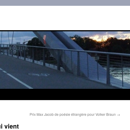
Prix Max Jacob de poésie étrangère pour Volker Braun
→
i vient