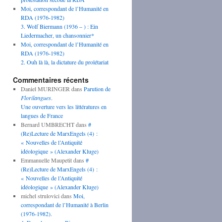
Moi, correspondant de l’Humanité en
RDA (1976-1982)
3. Wolf Biermann (1936 – ) : Ein
Liedermacher, un chansonnier*
Moi, correspondant de l’Humanité en
RDA (1976-1982)
2. Ouh là là, la dictature du prolétariat
Commentaires récents
Daniel MURINGER
dans
Parution de
Florilangues
.
Une ouverture vers les littératures en
langues de France
Bernard UMBRECHT
dans
#
(Re)Lecture de MarxEngels (4) :
« Nouvelles de l’Antiquité
idéologique » (Alexander Kluge)
Emmanuelle Maupetit
dans
#
(Re)Lecture de MarxEngels (4) :
« Nouvelles de l’Antiquité
idéologique » (Alexander Kluge)
michel strulovici
dans
Moi,
correspondant de l’Humanité à Berlin
(1976-1982).