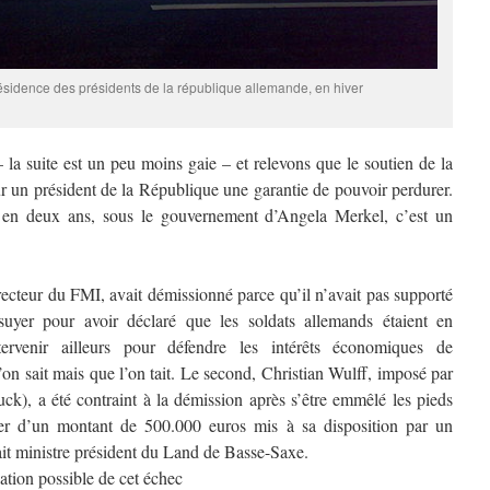
ésidence des présidents de la république allemande, en hiver
la suite est un peu moins gaie – et relevons que le soutien de la
r un président de la République une garantie de pouvoir perdurer.
e en deux ans, sous le gouvernement d’Angela Merkel, c’est un
ecteur du FMI, avait démissionné parce qu’il n’avait pas supporté
ssuyer pour avoir déclaré que les soldats allemands étaient en
tervenir ailleurs pour défendre les intérêts économiques de
on sait mais que l’on tait. Le second, Christian Wulff, imposé par
k), a été contraint à la démission après s’être emmêlé les pieds
ier d’un montant de 500.000 euros mis à sa disposition par un
ait ministre président du Land de Basse-Saxe.
ication possible de cet échec