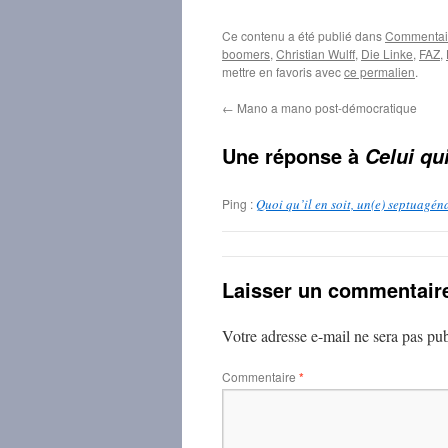
Ce contenu a été publié dans
Commentair
boomers
,
Christian Wulff
,
Die Linke
,
FAZ
,
mettre en favoris avec
ce permalien
.
←
Mano a mano post-démocratique
Une réponse à
Celui qui
Ping :
Quoi qu’il en soit, un(e) septuagén
Laisser un commentair
Votre adresse e-mail ne sera pas pub
Commentaire
*