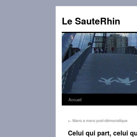
Aller
au
Le SauteRhin
contenu
Accueil
←
Mano a mano post-démocratique
Celui qui part, celui qu