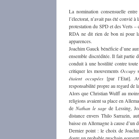
La nomination consensuelle entre 
l’électorat, n’avait pas été convié à
protestation du SPD et des Verts – 
RDA ne dit rien de bon ni pour la
apparences.
Joachim Gauck bénéficie d’une aura a
ensemble discréditée. Il fait partie
conduit à une hostilité contre toute 
critiquer les mouvements
Occupy
s
étaient occupées
[par l’Etat]. A
responsabilité propre au regard de la
Alors que Christian Wulff au moins 
religions avaient sa place en Allemagn
de
Nathan le sage
de Lessing, J
distance envers Thilo Sarrazin, au
baisse en Allemagne à cause d’un de
Dernier point : le choix de Joachim
doute un probable prochain gouvern