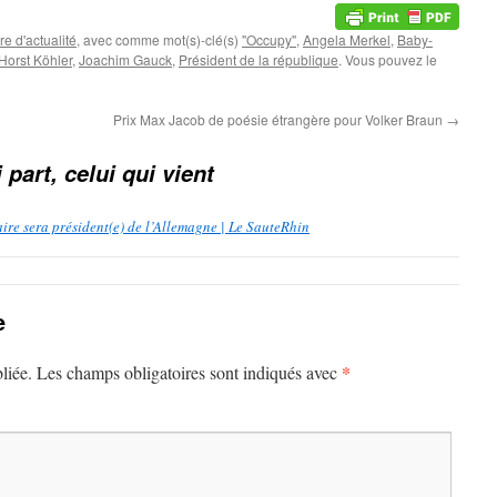
e d'actualité
, avec comme mot(s)-clé(s)
"Occupy"
,
Angela Merkel
,
Baby-
Horst Köhler
,
Joachim Gauck
,
Président de la république
. Vous pouvez le
Prix Max Jacob de poésie étrangère pour Volker Braun
→
 part, celui qui vient
aire sera président(e) de l’Allemagne | Le SauteRhin
e
*
liée.
Les champs obligatoires sont indiqués avec