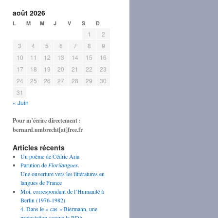
août 2026
L
M
M
J
V
S
D
1
2
3
4
5
6
7
8
9
10
11
12
13
14
15
16
17
18
19
20
21
22
23
24
25
26
27
28
29
30
31
« Juin
Pour m’écrire directement :
bernard.umbrecht[at]free.fr
Articles récents
Un poème de Cédric Aria
Parution de
Florilangues
.
Une ouverture vers les littératures en
langues de France
Moi, correspondant de l’Humanité à
Berlin (1976-1982).
4. Dans le « cas » Biermann, une
protestation secoue la RDA