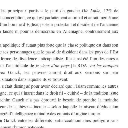
les principaux partis – le parti de gauche
Die Linke,
12% de
 la concertation, ce qui est parfaitement anormal et aurait mérité une
d’un homme d’Eglise, pasteur protestant et dissident de l’ancienne
 laïcité ni pour la démocratie en Allemagne, contrairement aux
politique d’autant plus forte que la classe politique est dans son
 de ses personnages que le passé de dissident dans les pays de l’Est
forme de dissidence anticapitaliste. Il a ainsi été l’un des rares a
ur l’air ridicule de
je viens d’un pays
[la RDA]
où les banques
vec Gauck, les pauvres auront droit aux sermons sur leur
 situation dans laquelle ils se trouvent.
s’était distingué pour avoir déclaré que l’Islam comme les autres
e, ce qui s’inscrit dans le droit fil – cultivé – de la tradition issue
oachim Gauck n’a pas éprouvé le besoin de prendre la moindre
teur de la thèse – inculte – selon laquelle le niveau d’éducation
gré d’intelligence moindre des enfants d’origine turque.
 Gauck entre les différents partis coalitionnaires préfigure sans
ement d’union nationale.