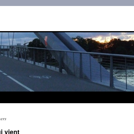
ers
i vient