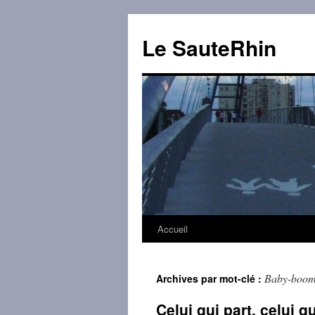
Aller
au
Le SauteRhin
contenu
Accueil
Baby-boom
Archives par mot-clé :
Celui qui part, celui qu