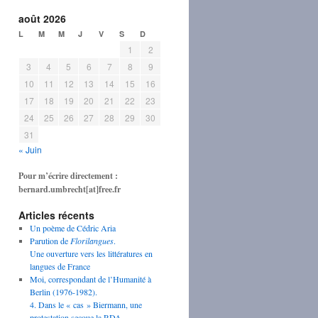
août 2026
L
M
M
J
V
S
D
1
2
3
4
5
6
7
8
9
10
11
12
13
14
15
16
17
18
19
20
21
22
23
24
25
26
27
28
29
30
31
« Juin
Pour m’écrire directement :
bernard.umbrecht[at]free.fr
Articles récents
Un poème de Cédric Aria
Parution de
Florilangues
.
Une ouverture vers les littératures en
langues de France
Moi, correspondant de l’Humanité à
Berlin (1976-1982).
4. Dans le « cas » Biermann, une
protestation secoue la RDA