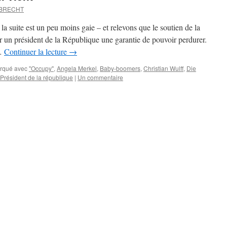
MBRECHT
 suite est un peu moins gaie – et relevons que le soutien de la
r un président de la République une garantie de pouvoir perdurer.
 …
Continuer la lecture
→
rqué avec
"Occupy"
,
Angela Merkel
,
Baby-boomers
,
Christian Wulff
,
Die
Président de la république
|
Un commentaire