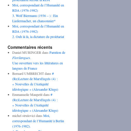
Moi, correspondant de l’Humanité en
RDA (1976-1982)
3. Wolf Biermann (1936 – ) : Ein
Liedermacher, un chansonnier*
Moi, correspondant de l’Humanité en
RDA (1976-1982)
2. Ouh là là, la dictature du prolétariat
Commentaires récents
Daniel MURINGER
dans
Parution de
Florilangues
.
Une ouverture vers les littératures en
langues de France
Bernard UMBRECHT
dans
#
(Re)Lecture de MarxEngels (4) :
« Nouvelles de l’Antiquité
idéologique » (Alexander Kluge)
Emmanuelle Maupetit
dans
#
(Re)Lecture de MarxEngels (4) :
« Nouvelles de l’Antiquité
idéologique » (Alexander Kluge)
michel strulovici
dans
Moi,
correspondant de l’Humanité à Berlin
(1976-1982).