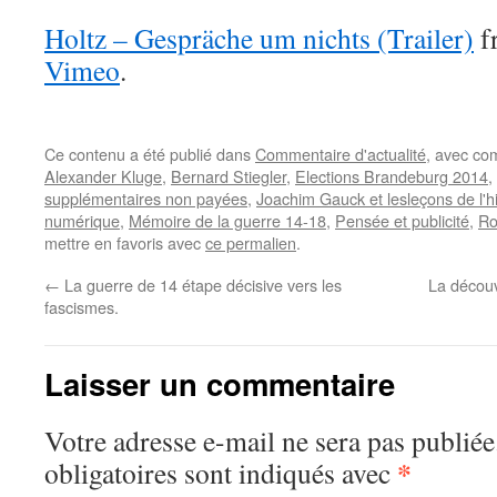
Holtz – Gespräche um nichts (Trailer)
f
Vimeo
.
Ce contenu a été publié dans
Commentaire d'actualité
, avec co
Alexander Kluge
,
Bernard Stiegler
,
Elections Brandeburg 2014
,
supplémentaires non payées
,
Joachim Gauck et lesleçons de l'hi
numérique
,
Mémoire de la guerre 14-18
,
Pensée et publicité
,
Ro
mettre en favoris avec
ce permalien
.
←
La guerre de 14 étape décisive vers les
La découv
fascismes.
Laisser un commentaire
Votre adresse e-mail ne sera pas publiée
*
obligatoires sont indiqués avec