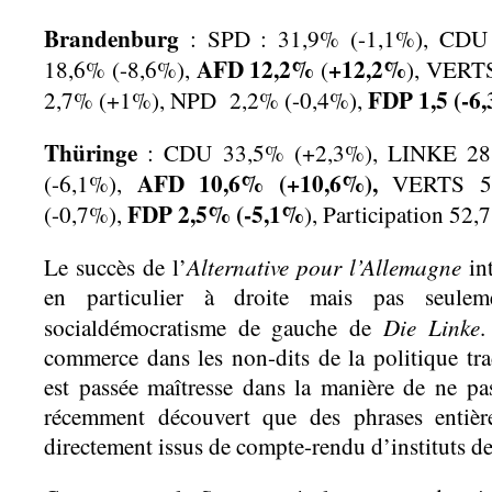
Brandenburg
: SPD : 31,9% (-1,1%), CD
AFD 12,2%
+12,2%
18,6% (-8,6%),
(
), VERT
FDP 1,5 (-6,
2,7% (+1%), NPD 2,2% (-0,4%),
Thüringe
: CDU 33,5% (+2,3%), LINKE 28
AFD 10,6% (+10,6%),
(-6,1%),
VERTS 5
FDP 2,5% (-5,1%
(-0,7%),
), Participation 52,7
Alternative pour l’Allemagne
Le succès de l’
int
en particulier à droite mais pas seuleme
Die Linke
socialdémocratisme de gauche de
.
commerce dans les non-dits de la politique tr
est passée maîtresse dans la manière de ne pas
récemment découvert que des phrases entière
directement issus de compte-rendu d’instituts d