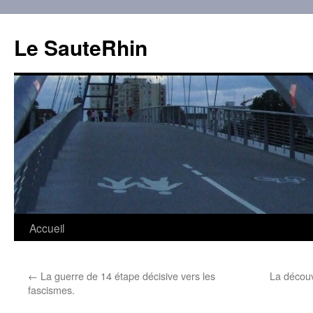
Aller
au
Le SauteRhin
contenu
Accueil
←
La guerre de 14 étape décisive vers les
La découv
fascismes.