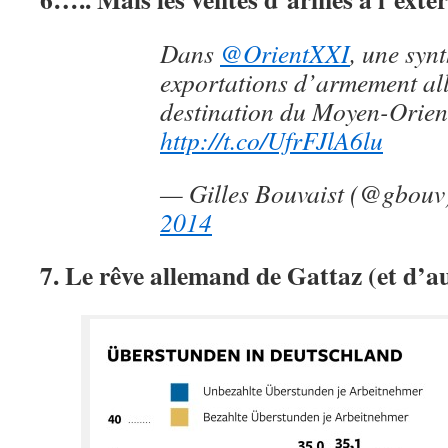
Dans
@OrientXXI
, une synt
exportations d’armement a
destination du Moyen-Orien
http://t.co/UfrFJlA6lu
— Gilles Bouvaist (@gbou
2014
7. Le rêve allemand de Gattaz (et d’a